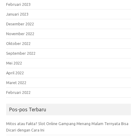
Februari 2023
Januari 2023
Desember 2022
November 2022
Oktober 2022
September 2022
Mei 2022
April 2022
Maret 2022
Februari 2022
Pos-pos Terbaru
Mitos atau Fakta? Slot Online Gampang Menang Malam Ternyata Bisa
Dicari dengan Cara Ini