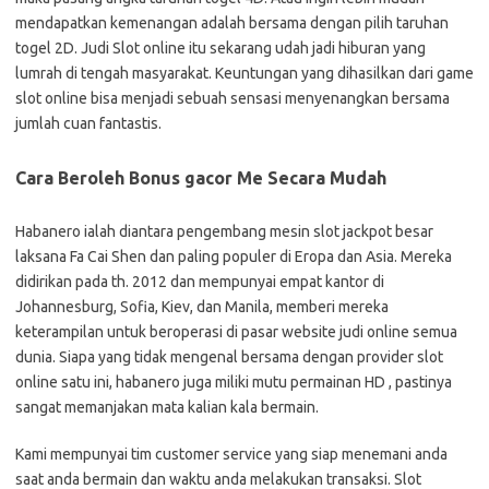
mendapatkan kemenangan adalah bersama dengan pilih taruhan
togel 2D. Judi Slot online itu sekarang udah jadi hiburan yang
lumrah di tengah masyarakat. Keuntungan yang dihasilkan dari game
slot online bisa menjadi sebuah sensasi menyenangkan bersama
jumlah cuan fantastis.
Cara Beroleh Bonus gacor Me Secara Mudah
Habanero ialah diantara pengembang mesin slot jackpot besar
laksana Fa Cai Shen dan paling populer di Eropa dan Asia. Mereka
didirikan pada th. 2012 dan mempunyai empat kantor di
Johannesburg, Sofia, Kiev, dan Manila, memberi mereka
keterampilan untuk beroperasi di pasar website judi online semua
dunia. Siapa yang tidak mengenal bersama dengan provider slot
online satu ini, habanero juga miliki mutu permainan HD , pastinya
sangat memanjakan mata kalian kala bermain.
Kami mempunyai tim customer service yang siap menemani anda
saat anda bermain dan waktu anda melakukan transaksi. Slot