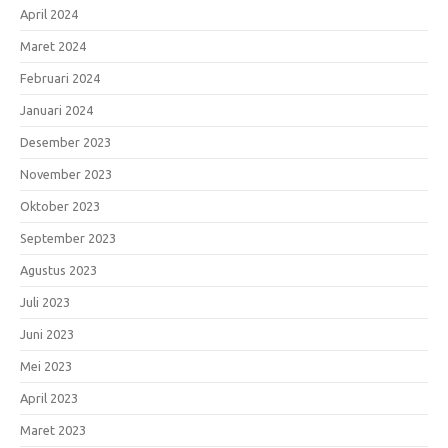
April 2024
Maret 2024
Februari 2024
Januari 2024
Desember 2023
November 2023
Oktober 2023
September 2023
Agustus 2023
Juli 2023
Juni 2023
Mei 2023
April 2023
Maret 2023