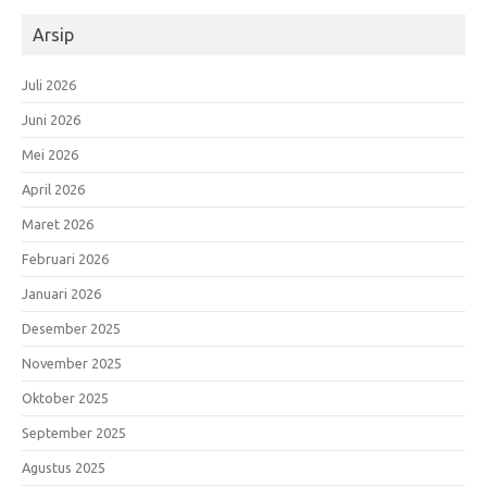
Arsip
Juli 2026
Juni 2026
Mei 2026
April 2026
Maret 2026
Februari 2026
Januari 2026
Desember 2025
November 2025
Oktober 2025
September 2025
Agustus 2025