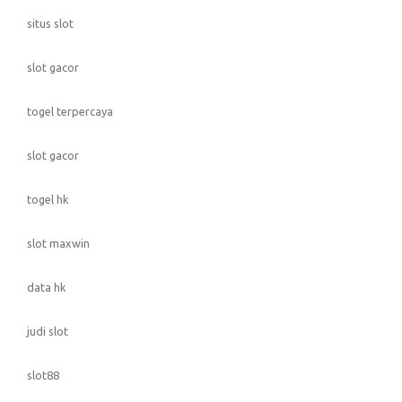
situs slot
slot gacor
togel terpercaya
slot gacor
togel hk
slot maxwin
data hk
judi slot
slot88