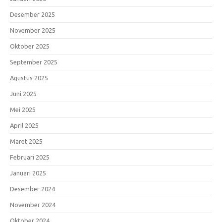
Desember 2025
November 2025
Oktober 2025
September 2025
Agustus 2025
Juni 2025
Mei 2025
April 2025
Maret 2025
Februari 2025
Januari 2025
Desember 2024
November 2024
Oktober 2024