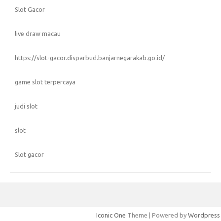
Slot Gacor
live draw macau
https://slot-gacor.disparbud.banjarnegarakab.go.id/
game slot terpercaya
judi slot
slot
Slot gacor
Iconic One
Theme | Powered by
Wordpress