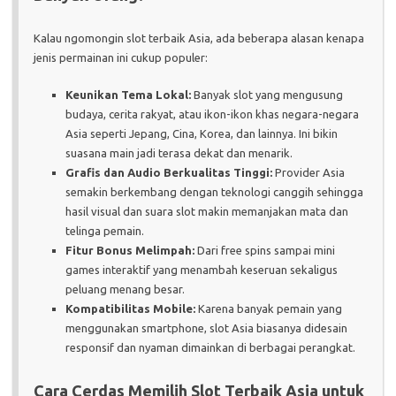
Kalau ngomongin slot terbaik Asia, ada beberapa alasan kenapa
jenis permainan ini cukup populer:
Keunikan Tema Lokal:
Banyak slot yang mengusung
budaya, cerita rakyat, atau ikon-ikon khas negara-negara
Asia seperti Jepang, Cina, Korea, dan lainnya. Ini bikin
suasana main jadi terasa dekat dan menarik.
Grafis dan Audio Berkualitas Tinggi:
Provider Asia
semakin berkembang dengan teknologi canggih sehingga
hasil visual dan suara slot makin memanjakan mata dan
telinga pemain.
Fitur Bonus Melimpah:
Dari free spins sampai mini
games interaktif yang menambah keseruan sekaligus
peluang menang besar.
Kompatibilitas Mobile:
Karena banyak pemain yang
menggunakan smartphone, slot Asia biasanya didesain
responsif dan nyaman dimainkan di berbagai perangkat.
Cara Cerdas Memilih Slot Terbaik Asia untuk