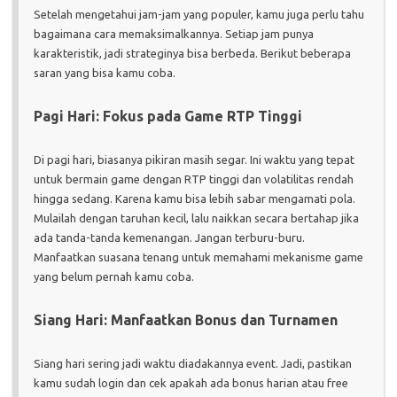
Setelah mengetahui jam-jam yang populer, kamu juga perlu tahu
bagaimana cara memaksimalkannya. Setiap jam punya
karakteristik, jadi strateginya bisa berbeda. Berikut beberapa
saran yang bisa kamu coba.
Pagi Hari: Fokus pada Game RTP Tinggi
Di pagi hari, biasanya pikiran masih segar. Ini waktu yang tepat
untuk bermain game dengan RTP tinggi dan volatilitas rendah
hingga sedang. Karena kamu bisa lebih sabar mengamati pola.
Mulailah dengan taruhan kecil, lalu naikkan secara bertahap jika
ada tanda-tanda kemenangan. Jangan terburu-buru.
Manfaatkan suasana tenang untuk memahami mekanisme game
yang belum pernah kamu coba.
Siang Hari: Manfaatkan Bonus dan Turnamen
Siang hari sering jadi waktu diadakannya event. Jadi, pastikan
kamu sudah login dan cek apakah ada bonus harian atau free