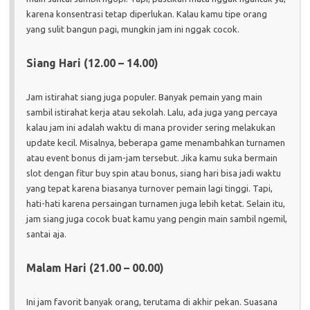
karena konsentrasi tetap diperlukan. Kalau kamu tipe orang
yang sulit bangun pagi, mungkin jam ini nggak cocok.
Siang Hari (12.00 – 14.00)
Jam istirahat siang juga populer. Banyak pemain yang main
sambil istirahat kerja atau sekolah. Lalu, ada juga yang percaya
kalau jam ini adalah waktu di mana provider sering melakukan
update kecil. Misalnya, beberapa game menambahkan turnamen
atau event bonus di jam-jam tersebut. Jika kamu suka bermain
slot dengan fitur buy spin atau bonus, siang hari bisa jadi waktu
yang tepat karena biasanya turnover pemain lagi tinggi. Tapi,
hati-hati karena persaingan turnamen juga lebih ketat. Selain itu,
jam siang juga cocok buat kamu yang pengin main sambil ngemil,
santai aja.
Malam Hari (21.00 – 00.00)
Ini jam favorit banyak orang, terutama di akhir pekan. Suasana