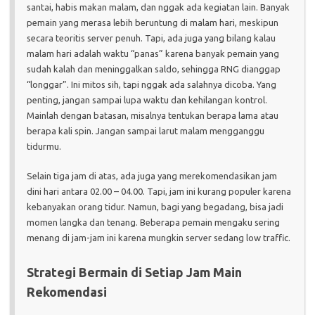
santai, habis makan malam, dan nggak ada kegiatan lain. Banyak
pemain yang merasa lebih beruntung di malam hari, meskipun
secara teoritis server penuh. Tapi, ada juga yang bilang kalau
malam hari adalah waktu “panas” karena banyak pemain yang
sudah kalah dan meninggalkan saldo, sehingga RNG dianggap
“longgar”. Ini mitos sih, tapi nggak ada salahnya dicoba. Yang
penting, jangan sampai lupa waktu dan kehilangan kontrol.
Mainlah dengan batasan, misalnya tentukan berapa lama atau
berapa kali spin. Jangan sampai larut malam mengganggu
tidurmu.
Selain tiga jam di atas, ada juga yang merekomendasikan jam
dini hari antara 02.00 – 04.00. Tapi, jam ini kurang populer karena
kebanyakan orang tidur. Namun, bagi yang begadang, bisa jadi
momen langka dan tenang. Beberapa pemain mengaku sering
menang di jam-jam ini karena mungkin server sedang low traffic.
Strategi Bermain di Setiap Jam Main
Rekomendasi