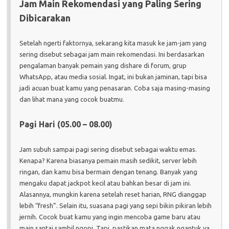
Jam Main Rekomendasi yang Paling Sering
Dibicarakan
Setelah ngerti faktornya, sekarang kita masuk ke jam-jam yang
sering disebut sebagai jam main rekomendasi. Ini berdasarkan
pengalaman banyak pemain yang dishare di forum, grup
WhatsApp, atau media sosial. Ingat, ini bukan jaminan, tapi bisa
jadi acuan buat kamu yang penasaran. Coba saja masing-masing
dan lihat mana yang cocok buatmu.
Pagi Hari (05.00 – 08.00)
Jam subuh sampai pagi sering disebut sebagai waktu emas.
Kenapa? Karena biasanya pemain masih sedikit, server lebih
ringan, dan kamu bisa bermain dengan tenang. Banyak yang
mengaku dapat jackpot kecil atau bahkan besar di jam ini.
Alasannya, mungkin karena setelah reset harian, RNG dianggap
lebih “fresh”. Selain itu, suasana pagi yang sepi bikin pikiran lebih
jernih. Cocok buat kamu yang ingin mencoba game baru atau
main santai sambil ngopi. Tapi, pastikan mata nggak ngantuk ya,