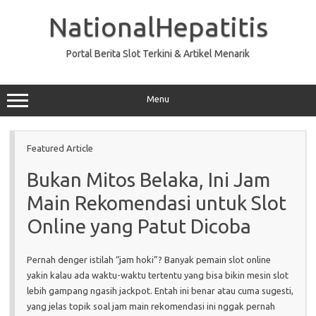
Skip
to
NationalHepatitis
content
Portal Berita Slot Terkini & Artikel Menarik
Menu
Featured Article
Bukan Mitos Belaka, Ini Jam
Main Rekomendasi untuk Slot
Online yang Patut Dicoba
Pernah denger istilah “jam hoki”? Banyak pemain slot online
yakin kalau ada waktu-waktu tertentu yang bisa bikin mesin slot
lebih gampang ngasih jackpot. Entah ini benar atau cuma sugesti,
yang jelas topik soal jam main rekomendasi ini nggak pernah