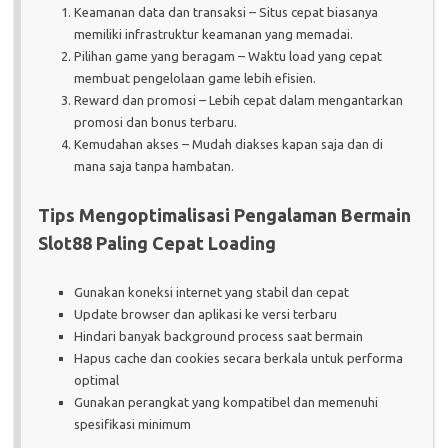
Keamanan data dan transaksi – Situs cepat biasanya
memiliki infrastruktur keamanan yang memadai.
Pilihan game yang beragam – Waktu load yang cepat
membuat pengelolaan game lebih efisien.
Reward dan promosi – Lebih cepat dalam mengantarkan
promosi dan bonus terbaru.
Kemudahan akses – Mudah diakses kapan saja dan di
mana saja tanpa hambatan.
Tips Mengoptimalisasi Pengalaman Bermain
Slot88 Paling Cepat Loading
Gunakan koneksi internet yang stabil dan cepat
Update browser dan aplikasi ke versi terbaru
Hindari banyak background process saat bermain
Hapus cache dan cookies secara berkala untuk performa
optimal
Gunakan perangkat yang kompatibel dan memenuhi
spesifikasi minimum