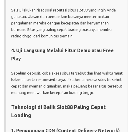
Selalu lakukan riset soal reputasi situs slot88 yang ingin Anda
gunakan. Ulasan dari pemain lain biasanya mencerminkan
pengalaman mereka dengan kecepatan dan kenyamanan
bermain. Situs yang paling cepat loading biasanya memiliki
rating tinggi dari komunitas pemain.
4. Uji Langsung Melalui Fitur Demo atau Free
Play
Sebelum deposit, coba akses situs tersebut dan lihat waktu muat
halaman serta responsivitasnya. Jika Anda merasa situs tersebut
cepat dan nyaman digunakan, maka peluang besar situs tersebut
memang menawarkan kecepatan loading tinggi.
Teknologi di Balik Slot88 Paling Cepat
Loading
1. Penggunaan CDN (Content Delivery Network)