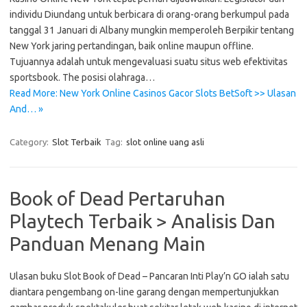
individu Diundang untuk berbicara di orang-orang berkumpul pada
tanggal 31 Januari di Albany mungkin memperoleh Berpikir tentang
New York jaring pertandingan, baik online maupun offline.
Tujuannya adalah untuk mengevaluasi suatu situs web efektivitas
sportsbook. The posisi olahraga…
Read More: New York Online Casinos Gacor Slots BetSoft >> Ulasan
And… »
Category:
Slot Terbaik
Tag:
slot online uang asli
Book of Dead Pertaruhan
Playtech Terbaik > Analisis Dan
Panduan Menang Main
Ulasan buku Slot Book of Dead – Pancaran Inti Play’n GO ialah satu
diantara pengembang on-line garang dengan mempertunjukkan