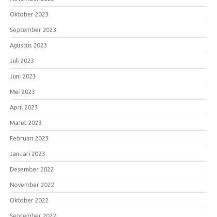
Oktober 2023
September 2023
Agustus 2023
Juli 2023
Juni 2023
Mei 2023
April 2023
Maret 2023
Februari 2023
Januari 2023
Desember 2022
November 2022
Oktober 2022
September 2022