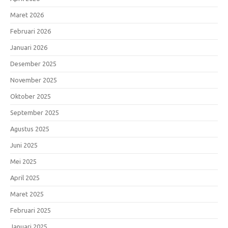
Maret 2026
Februari 2026
Januari 2026
Desember 2025
November 2025
Oktober 2025
September 2025
Agustus 2025
Juni 2025
Mei 2025
April 2025
Maret 2025
Februari 2025
Januari 2025