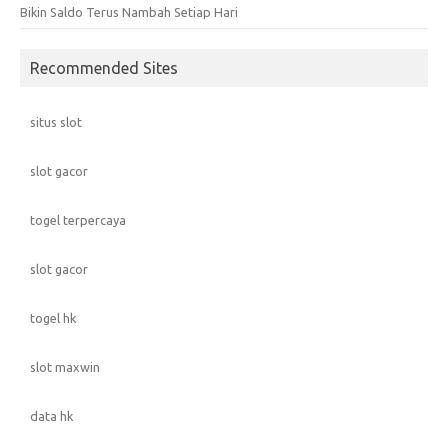
Bikin Saldo Terus Nambah Setiap Hari
Recommended Sites
situs slot
slot gacor
togel terpercaya
slot gacor
togel hk
slot maxwin
data hk