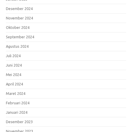
Desember 2024
November 2024
Oktober 2024
September 2024
Agustus 2024
Juli 2024
Juni 2024
Mei 2024
April 2024
Maret 2024
Februari 2024
Januari 2024
Desember 2023
November 2023