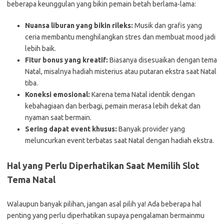
beberapa keunggulan yang bikin pemain betah berlama-lama:
Nuansa liburan yang bikin rileks:
Musik dan grafis yang
ceria membantu menghilangkan stres dan membuat mood jadi
lebih baik.
Fitur bonus yang kreatif:
Biasanya disesuaikan dengan tema
Natal, misalnya hadiah misterius atau putaran ekstra saat Natal
tiba.
Koneksi emosional:
Karena tema Natal identik dengan
kebahagiaan dan berbagi, pemain merasa lebih dekat dan
nyaman saat bermain.
Sering dapat event khusus:
Banyak provider yang
meluncurkan event terbatas saat Natal dengan hadiah ekstra.
Hal yang Perlu Diperhatikan Saat Memilih Slot
Tema Natal
Walaupun banyak pilihan, jangan asal pilih ya! Ada beberapa hal
penting yang perlu diperhatikan supaya pengalaman bermainmu