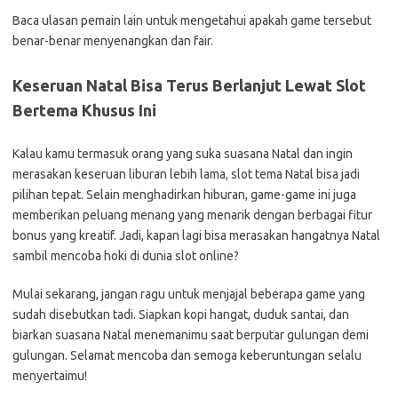
Baca ulasan pemain lain untuk mengetahui apakah game tersebut
benar-benar menyenangkan dan fair.
Keseruan Natal Bisa Terus Berlanjut Lewat Slot
Bertema Khusus Ini
Kalau kamu termasuk orang yang suka suasana Natal dan ingin
merasakan keseruan liburan lebih lama, slot tema Natal bisa jadi
pilihan tepat. Selain menghadirkan hiburan, game-game ini juga
memberikan peluang menang yang menarik dengan berbagai fitur
bonus yang kreatif. Jadi, kapan lagi bisa merasakan hangatnya Natal
sambil mencoba hoki di dunia slot online?
Mulai sekarang, jangan ragu untuk menjajal beberapa game yang
sudah disebutkan tadi. Siapkan kopi hangat, duduk santai, dan
biarkan suasana Natal menemanimu saat berputar gulungan demi
gulungan. Selamat mencoba dan semoga keberuntungan selalu
menyertaimu!