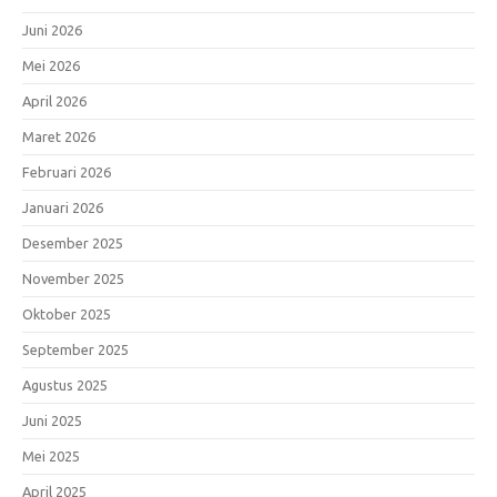
Juni 2026
Mei 2026
April 2026
Maret 2026
Februari 2026
Januari 2026
Desember 2025
November 2025
Oktober 2025
September 2025
Agustus 2025
Juni 2025
Mei 2025
April 2025