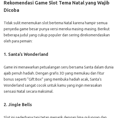
Rekomendasi Game Slot Tema Natal yang Wajib
Dicoba
Tidak sulit menemukan slot bertema Natal karena hampir semua
penyedia game besar punya versi mereka masing-masing. Berikut
beberapa judul yang cukup populer dan sering direkomendasikan
oleh para pemain:
1. Santa’s Wonderland
Game ini menawarkan petualangan seru bersama Santa dalam dunia
ajaib penuh hadiah. Dengan grafis 3D yang memukau dan fitur
bonus seperti “Gift Box” yang membuka hadiah acak, Santa’s
Wonderland sangat cocok untuk kamu yang ingin merasakan
sensasi Natal secara maksimal.
2. Jingle Bells
Slot ini sederhana tapi tetap menarik dengan lima gulungan dan