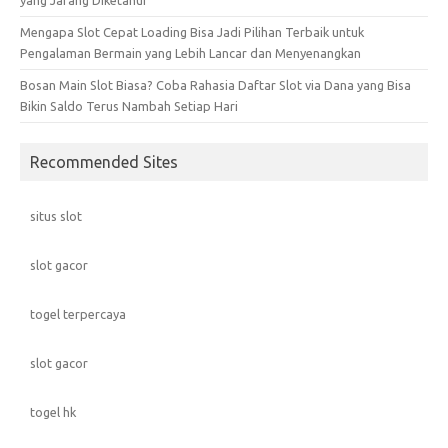
Mengapa Slot Cepat Loading Bisa Jadi Pilihan Terbaik untuk
Pengalaman Bermain yang Lebih Lancar dan Menyenangkan
Bosan Main Slot Biasa? Coba Rahasia Daftar Slot via Dana yang Bisa
Bikin Saldo Terus Nambah Setiap Hari
Recommended Sites
situs slot
slot gacor
togel terpercaya
slot gacor
togel hk