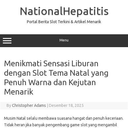
Skip
to
NationalHepatitis
content
Portal Berita Slot Terkini & Artikel Menarik
Menu
Menikmati Sensasi Liburan
dengan Slot Tema Natal yang
Penuh Warna dan Kejutan
Menarik
By
Christopher Adams
|
Desember 18, 2025
Musim Natal selalu membawa suasana hangat dan penuh keceriaan.
Tidak heran jika banyak pengembang game slot yang mengambil