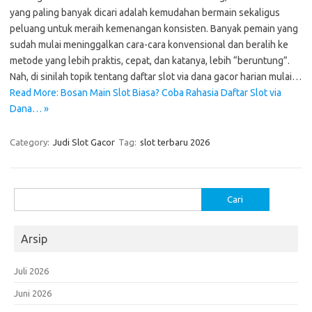
yang paling banyak dicari adalah kemudahan bermain sekaligus
peluang untuk meraih kemenangan konsisten. Banyak pemain yang
sudah mulai meninggalkan cara-cara konvensional dan beralih ke
metode yang lebih praktis, cepat, dan katanya, lebih “beruntung”.
Nah, di sinilah topik tentang daftar slot via dana gacor harian mulai…
Read More: Bosan Main Slot Biasa? Coba Rahasia Daftar Slot via
Dana… »
Category:
Judi Slot Gacor
Tag:
slot terbaru 2026
Cari
untuk:
Arsip
Juli 2026
Juni 2026