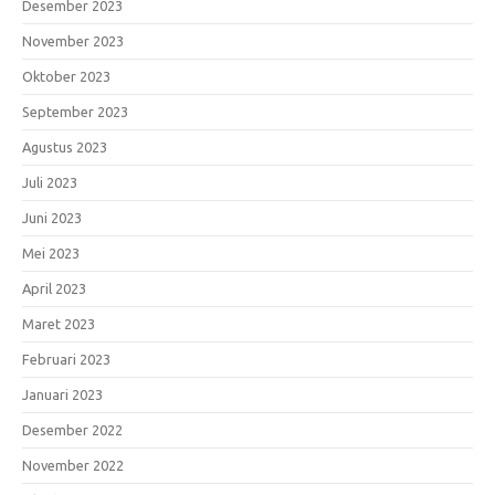
Desember 2023
November 2023
Oktober 2023
September 2023
Agustus 2023
Juli 2023
Juni 2023
Mei 2023
April 2023
Maret 2023
Februari 2023
Januari 2023
Desember 2022
November 2022