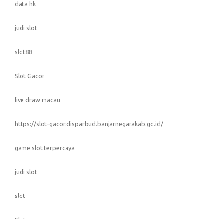
data hk
judi slot
slot88
Slot Gacor
live draw macau
https://slot-gacor.disparbud.banjarnegarakab.go.id/
game slot terpercaya
judi slot
slot