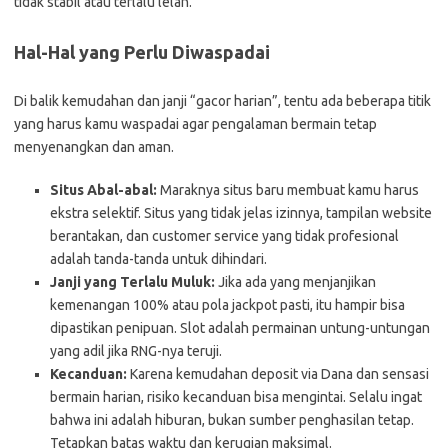
tidak stabil atau terlalu lelah.
Hal-Hal yang Perlu Diwaspadai
Di balik kemudahan dan janji “gacor harian”, tentu ada beberapa titik
yang harus kamu waspadai agar pengalaman bermain tetap
menyenangkan dan aman.
Situs Abal-abal:
Maraknya situs baru membuat kamu harus
ekstra selektif. Situs yang tidak jelas izinnya, tampilan website
berantakan, dan customer service yang tidak profesional
adalah tanda-tanda untuk dihindari.
Janji yang Terlalu Muluk:
Jika ada yang menjanjikan
kemenangan 100% atau pola jackpot pasti, itu hampir bisa
dipastikan penipuan. Slot adalah permainan untung-untungan
yang adil jika RNG-nya teruji.
Kecanduan:
Karena kemudahan deposit via Dana dan sensasi
bermain harian, risiko kecanduan bisa mengintai. Selalu ingat
bahwa ini adalah hiburan, bukan sumber penghasilan tetap.
Tetapkan batas waktu dan kerugian maksimal.