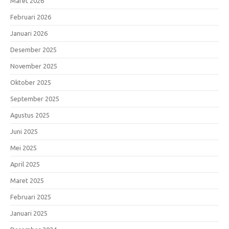
Maret 2026
Februari 2026
Januari 2026
Desember 2025
November 2025
Oktober 2025
September 2025
Agustus 2025
Juni 2025
Mei 2025
April 2025
Maret 2025
Februari 2025
Januari 2025