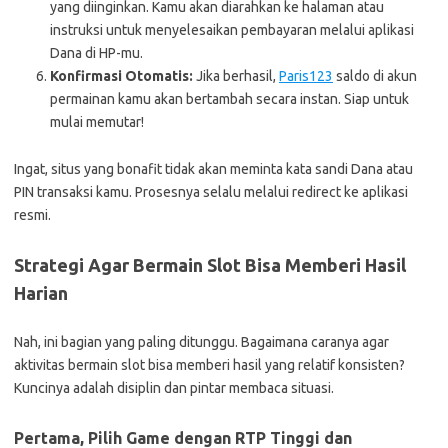
yang diinginkan. Kamu akan diarahkan ke halaman atau
instruksi untuk menyelesaikan pembayaran melalui aplikasi
Dana di HP-mu.
Konfirmasi Otomatis:
Jika berhasil,
Paris123
saldo di akun
permainan kamu akan bertambah secara instan. Siap untuk
mulai memutar!
Ingat, situs yang bonafit tidak akan meminta kata sandi Dana atau
PIN transaksi kamu. Prosesnya selalu melalui redirect ke aplikasi
resmi.
Strategi Agar Bermain Slot Bisa Memberi Hasil
Harian
Nah, ini bagian yang paling ditunggu. Bagaimana caranya agar
aktivitas bermain slot bisa memberi hasil yang relatif konsisten?
Kuncinya adalah disiplin dan pintar membaca situasi.
Pertama, Pilih Game dengan RTP Tinggi dan