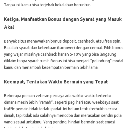
Tanpa ini, kamu bisa terjebak kekalahan beruntun.
Ketiga, Manfaatkan Bonus dengan Syarat yang Masuk
Akal
Banyak situs menawarkan bonus deposit, cashback, atau free spin.
Bacalah syarat dan ketentuan (turnover) dengan cermat. Pilih bonus
yang wajar, misalnya cashback harian 5-10% yang bisa langsung
diklaim tanpa syarat rumit. Bonus ini bisa menjadi “pelindung” modal
kamu dan menambah kesempatan bermain lebih lama.
Keempat, Tentukan Waktu Bermain yang Tepat
Beberapa pemain veteran percaya ada waktu-waktu tertentu
dimana mesin lebih “ramah”, seperti pagi hari atau weekdays saat
traffic pemain tidak terlalu padat. Ini belum tentu terbukti secara
ilmiah, tapi tidak ada salahnya mencoba dan merasakan sendiri pola
yang sesuai untukmu. Yang penting, hindari bermain saat emosi