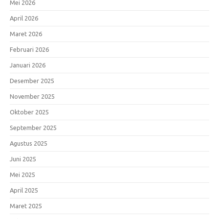
Mei 2026
April 2026
Maret 2026
Februari 2026
Januari 2026
Desember 2025
November 2025
Oktober 2025
September 2025
Agustus 2025
Juni 2025
Mei 2025
April 2025
Maret 2025