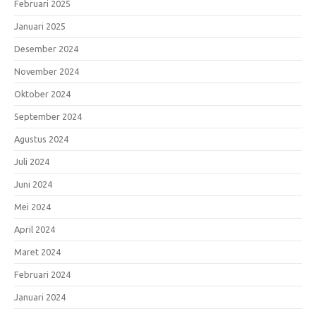
Februari 2025
Januari 2025
Desember 2024
November 2024
Oktober 2024
September 2024
Agustus 2024
Juli 2024
Juni 2024
Mei 2024
April 2024
Maret 2024
Februari 2024
Januari 2024