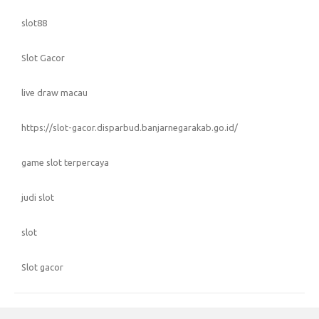
slot88
Slot Gacor
live draw macau
https://slot-gacor.disparbud.banjarnegarakab.go.id/
game slot terpercaya
judi slot
slot
Slot gacor