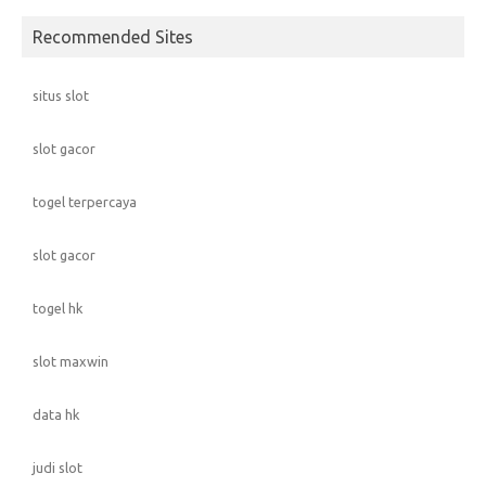
Recommended Sites
situs slot
slot gacor
togel terpercaya
slot gacor
togel hk
slot maxwin
data hk
judi slot