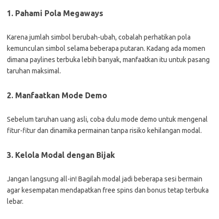
1. Pahami Pola Megaways
Karena jumlah simbol berubah-ubah, cobalah perhatikan pola
kemunculan simbol selama beberapa putaran. Kadang ada momen
dimana paylines terbuka lebih banyak, manfaatkan itu untuk pasang
taruhan maksimal.
2. Manfaatkan Mode Demo
Sebelum taruhan uang asli, coba dulu mode demo untuk mengenal
fitur-fitur dan dinamika permainan tanpa risiko kehilangan modal.
3. Kelola Modal dengan Bijak
Jangan langsung all-in! Bagilah modal jadi beberapa sesi bermain
agar kesempatan mendapatkan free spins dan bonus tetap terbuka
lebar.