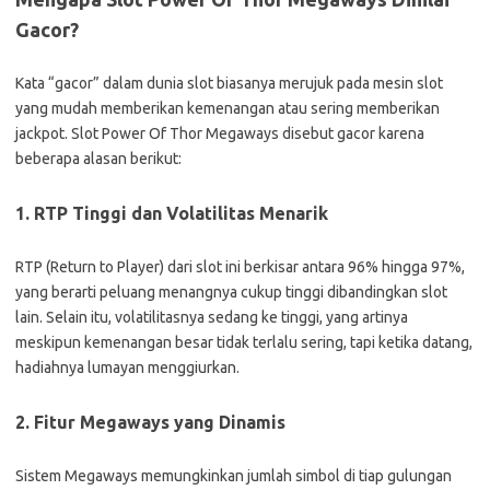
Gacor?
Kata “gacor” dalam dunia slot biasanya merujuk pada mesin slot
yang mudah memberikan kemenangan atau sering memberikan
jackpot. Slot Power Of Thor Megaways disebut gacor karena
beberapa alasan berikut:
1. RTP Tinggi dan Volatilitas Menarik
RTP (Return to Player) dari slot ini berkisar antara 96% hingga 97%,
yang berarti peluang menangnya cukup tinggi dibandingkan slot
lain. Selain itu, volatilitasnya sedang ke tinggi, yang artinya
meskipun kemenangan besar tidak terlalu sering, tapi ketika datang,
hadiahnya lumayan menggiurkan.
2. Fitur Megaways yang Dinamis
Sistem Megaways memungkinkan jumlah simbol di tiap gulungan