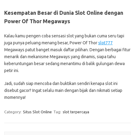
Kesempatan Besar di Dunia Slot Online dengan
Power Of Thor Megaways
Kalau kamu pengen coba sensasi slot yang bukan cuma seru tapi
juga punya peluang menang besar, Power Of Thor
slot777
Megaways patut banget masuk daftar pilihan. Dengan berbagai fitur
menarik dan mekanisme Megaways yang dinamis, siapa tahu
keberuntungan besar sedang menantimu di balik gulungan dewa
petir ini.
Jadi, sudah siap mencoba dan buktikan sendiri kenapa slot ini
disebut gacor? Ingat selalu main dengan bijak dan nikmati setiap
momennya!
Category:
Situs Slot Online
Tag:
slot terpercaya