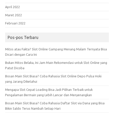
April 2022
Maret 2022
Februari 2022
Pos-pos Terbaru
Mitos atau Fakta? Slot Online Gampang Menang Malam Ternyata Bisa
Dicari dengan Cara Ini
Bukan Mitos Belaka, Ini Jam Main Rekomendasi untuk Slot Online yang
Patut Dicoba
Bosan Main Slot Biasa? Coba Rahasia Slot Online Depo Pulsa Hoki
yang Jarang Diketahui
Mengapa Slot Cepat Loading Bisa Jadi Pilihan Terbaik untuk
Pengalaman Bermain yang Lebih Lancar dan Menyenangkan
Bosan Main Slot Biasa? Coba Rahasia Daftar Slot via Dana yang Bisa
Bikin Saldo Terus Nambah Setiap Hari