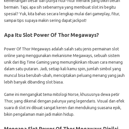
kemenangan besar dan punya fitur-fitur menarik yang bikin betah
bermain. Tapi, apa sih sebenarnya yang membuat slot ini begitu
spesial? Yuk, kita bahas secara lengkap mulai dari gameplay, fitur,
sampai tips supaya makin sering dapat jackpot!
Apa Itu Slot Power Of Thor Megaways?
Power Of Thor Megaways adalah salah satu jenis permainan slot
online yang menggunakan mekanisme Megaways, sebuah sistem
unik dari Big Time Gaming yang memungkinkan ribuan cara menang
dalam satu putaran. Jadi, setiap kali kamu spin, jumlah simbol yang
muncul bisa berubah-ubah, menciptakan peluang menang yang jauh
lebih banyak dibanding slot biasa.
Game ini mengangkat tema mitologi Norse, khususnya dewa petir
Thor, yang dikenal dengan palunya yang legendaris. Visual dan efek
suara di slot ini dibuat sangat keren dan mendukung suasana epik,
bikin pengalaman main jadi makin hidup.
Mengapa Slot Power Of Thor Megaways Dinilai