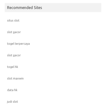
Recommended Sites
situs slot
slot gacor
togel terpercaya
slot gacor
togel hk
slot maxwin
data hk
judi slot