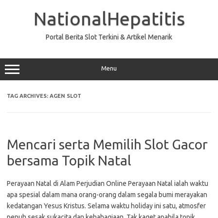
Skip
to
NationalHepatitis
content
Portal Berita Slot Terkini & Artikel Menarik
Menu
TAG ARCHIVES:
AGEN SLOT
Mencari serta Memilih Slot Gacor
bersama Topik Natal
Perayaan Natal di Alam Perjudian Online Perayaan Natal ialah waktu
apa spesial dalam mana orang-orang dalam segala bumi merayakan
kedatangan Yesus Kristus. Selama waktu holiday ini satu, atmosfer
penuh sesak sukacita dan kebahagiaan. Tak kaget apabila topik