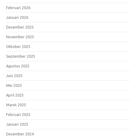
Februari 2026
Januari 2026
Desember 2025
November 2025
Oktober 2025
September 2025
Agustus 2025
Juni 2025
Mei 2025
April 2025
Maret 2025
Februari 2025
Januari 2025
Desember 2024