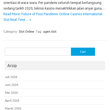
orientasi di wara-wara. Per pandemi seluruh tempat berlangsung
sedang tarikh 2020, teknisi kasino menakhlikkan jalan anyar guna…
Read More: Future of Post Pandemic Online Casinos International
Slot Real Time… »
Category:
Slot Online
Tag:
agen slot
Cari
untuk:
Arsip
Juli 2026
Juni 2026
Mei 2026
April 2026
Maret 2026