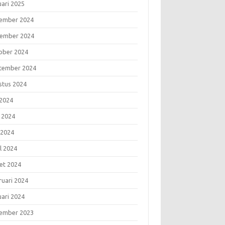
uari 2025
ember 2024
ember 2024
ober 2024
tember 2024
stus 2024
 2024
i 2024
 2024
l 2024
et 2024
ruari 2024
uari 2024
ember 2023