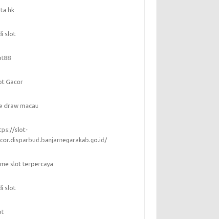
ta hk
di slot
ot88
ot Gacor
ve draw macau
tps://slot-
cor.disparbud.banjarnegarakab.go.id/
me slot terpercaya
di slot
ot