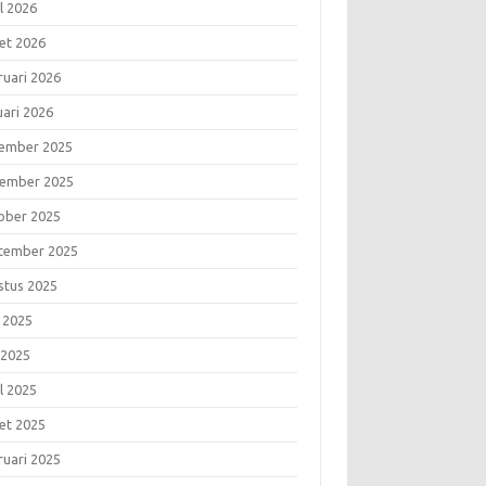
l 2026
et 2026
ruari 2026
uari 2026
ember 2025
ember 2025
ober 2025
tember 2025
stus 2025
i 2025
 2025
l 2025
et 2025
ruari 2025