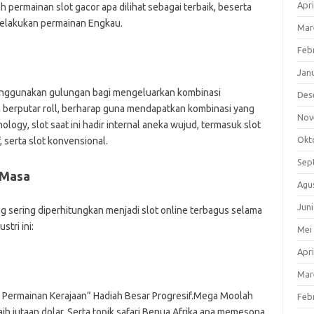
Apri
h permainan slot gacor apa dilihat sebagai terbaik, beserta
lakukan permainan Engkau.
Mar
Feb
Jan
menggunakan gulungan bagi mengeluarkan kombinasi
Des
berputar roll, berharap guna mendapatkan kombinasi yang
Nov
ogy, slot saat ini hadir internal aneka wujud, termasuk slot
Okt
, serta slot konvensional.
Sep
 Masa
Agu
Jun
ng sering diperhitungkan menjadi slot online terbagus selama
stri ini:
Mei
Apri
Mar
i Permainan Kerajaan” Hadiah Besar Progresif.Mega Moolah
Feb
 jutaan dolar. Serta topik safari Benua Afrika apa memesona,