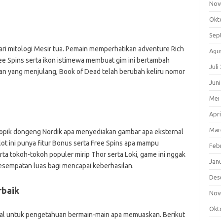
Nov
Okt
Sep
dari mitologi Mesir tua. Pemain memperhatikan adventure Rich
Agu
ree Spins serta ikon istimewa membuat gim ini bertambah
Juli
n yang menjulang, Book of Dead telah berubah keliru nomor
Jun
Mei
Apri
Mar
topik dongeng Nordik apa menyediakan gambar apa eksternal
ot ini punya fitur Bonus serta Free Spins apa mampu
Feb
 tokoh-tokoh populer mirip Thor serta Loki, game ini nggak
Jan
esempatan luas bagi mencapai keberhasilan.
Des
rbaik
Nov
Okt
vital untuk pengetahuan bermain-main apa memuaskan. Berikut