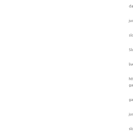
da
ju
sl
Sl
li
ht
ga
ga
ju
sl