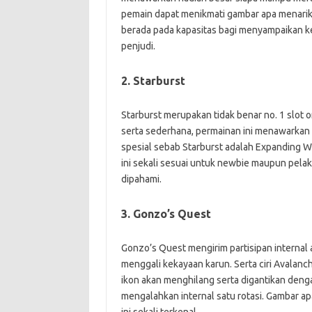
pemain dapat menikmati gambar apa menarik s
berada pada kapasitas bagi menyampaikan k
penjudi.
2. Starburst
Starburst merupakan tidak benar no. 1 slot 
serta sederhana, permainan ini menawarkan
spesial sebab Starburst adalah Expanding Wil
ini sekali sesuai untuk newbie maupun pel
dipahami.
3. Gonzo’s Quest
Gonzo’s Quest mengirim partisipan internal
menggali kekayaan karun. Serta ciri Avalan
ikon akan menghilang serta digantikan den
mengalahkan internal satu rotasi. Gambar a