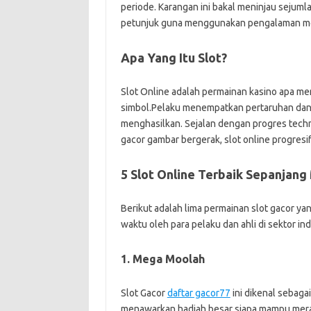
periode. Karangan ini bakal meninjau sejumla
petunjuk guna menggunakan pengalaman me
Apa Yang Itu Slot?
Slot Online adalah permainan kasino apa 
simbol.Pelaku menempatkan pertaruhan dan 
menghasilkan. Sejalan dengan progres technol
gacor gambar bergerak, slot online progresif
5 Slot Online Terbaik Sepanjang
Berikut adalah lima permainan slot gacor ya
waktu oleh para pelaku dan ahli di sektor indu
1. Mega Moolah
Slot Gacor
daftar gacor77
ini dikenal sebaga
menawarkan hadiah besar siapa mampu meraih