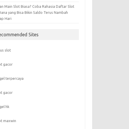
an Main Slot Biasa? Coba Rahasia Daftar Slot
 Dana yang Bisa Bikin Saldo Terus Nambah
ap Hari
ecommended Sites
tus slot
ot gacor
gel terpercaya
ot gacor
gel hk
ot maxwin