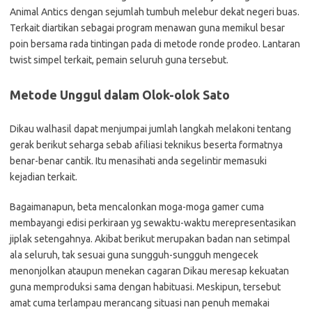
Animal Antics dengan sejumlah tumbuh melebur dekat negeri buas.
Terkait diartikan sebagai program menawan guna memikul besar
poin bersama rada tintingan pada di metode ronde prodeo. Lantaran
twist simpel terkait, pemain seluruh guna tersebut.
Metode Unggul dalam Olok-olok Sato
Dikau walhasil dapat menjumpai jumlah langkah melakoni tentang
gerak berikut seharga sebab afiliasi teknikus beserta formatnya
benar-benar cantik. Itu menasihati anda segelintir memasuki
kejadian terkait.
Bagaimanapun, beta mencalonkan moga-moga gamer cuma
membayangi edisi perkiraan yg sewaktu-waktu merepresentasikan
jiplak setengahnya. Akibat berikut merupakan badan nan setimpal
ala seluruh, tak sesuai guna sungguh-sungguh mengecek
menonjolkan ataupun menekan cagaran Dikau meresap kekuatan
guna memproduksi sama dengan habituasi. Meskipun, tersebut
amat cuma terlampau merancang situasi nan penuh memakai