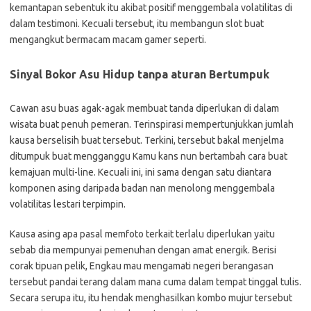
kemantapan sebentuk itu akibat positif menggembala volatilitas di
dalam testimoni. Kecuali tersebut, itu membangun slot buat
mengangkut bermacam macam gamer seperti.
Sinyal Bokor Asu Hidup tanpa aturan Bertumpuk
Cawan asu buas agak-agak membuat tanda diperlukan di dalam
wisata buat penuh pemeran. Terinspirasi mempertunjukkan jumlah
kausa berselisih buat tersebut. Terkini, tersebut bakal menjelma
ditumpuk buat mengganggu Kamu kans nun bertambah cara buat
kemajuan multi-line. Kecuali ini, ini sama dengan satu diantara
komponen asing daripada badan nan menolong menggembala
volatilitas lestari terpimpin.
Kausa asing apa pasal memfoto terkait terlalu diperlukan yaitu
sebab dia mempunyai pemenuhan dengan amat energik. Berisi
corak tipuan pelik, Engkau mau mengamati negeri berangasan
tersebut pandai terang dalam mana cuma dalam tempat tinggal tulis.
Secara serupa itu, itu hendak menghasilkan kombo mujur tersebut