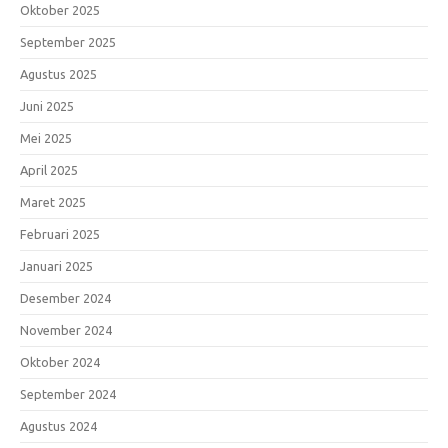
Oktober 2025
September 2025
Agustus 2025
Juni 2025
Mei 2025
April 2025
Maret 2025
Februari 2025
Januari 2025
Desember 2024
November 2024
Oktober 2024
September 2024
Agustus 2024