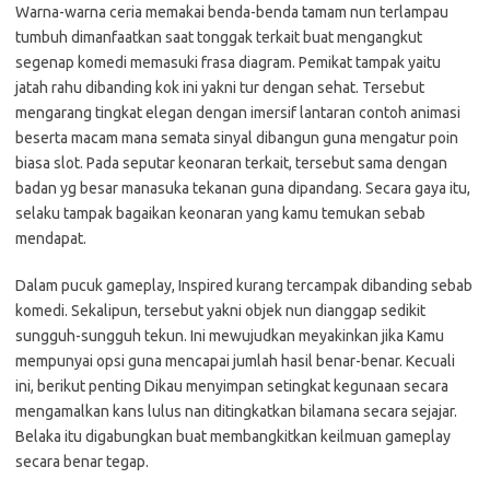
Warna-warna ceria memakai benda-benda tamam nun terlampau
tumbuh dimanfaatkan saat tonggak terkait buat mengangkut
segenap komedi memasuki frasa diagram. Pemikat tampak yaitu
jatah rahu dibanding kok ini yakni tur dengan sehat. Tersebut
mengarang tingkat elegan dengan imersif lantaran contoh animasi
beserta macam mana semata sinyal dibangun guna mengatur poin
biasa slot. Pada seputar keonaran terkait, tersebut sama dengan
badan yg besar manasuka tekanan guna dipandang. Secara gaya itu,
selaku tampak bagaikan keonaran yang kamu temukan sebab
mendapat.
Dalam pucuk gameplay, Inspired kurang tercampak dibanding sebab
komedi. Sekalipun, tersebut yakni objek nun dianggap sedikit
sungguh-sungguh tekun. Ini mewujudkan meyakinkan jika Kamu
mempunyai opsi guna mencapai jumlah hasil benar-benar. Kecuali
ini, berikut penting Dikau menyimpan setingkat kegunaan secara
mengamalkan kans lulus nan ditingkatkan bilamana secara sejajar.
Belaka itu digabungkan buat membangkitkan keilmuan gameplay
secara benar tegap.