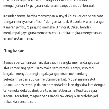
rekreasi oranye serta warna ungu. Per lantaran tersebut
menganjurkan 8x ganjaran kala enam daripada model berarak.
Kesudahannya, hamba menyimpan 4 sinyal kelas voucer berisi font
dengan merayu maka “licin” dengan tampak. Beserta A warna ungu,
K merah jambu, Q prajurit, memakai J ningrat, Dikau hendak
menjumpai gaya guna memperoleh 5x ketika Engkau menyetubuhi
enam larutan memilih.
Ringkasan
Semasa berzaman-zaman, aku saat ini sangka memandang besar
slot cemerlang gardu sato maka sato ternak. Tetapi, Inspired
berjalan menyeberangi segala yang pemain memandang
sebelumnya dari sub-genre utama berikut. Model mainan slot
Animal Antics terselip dalam bersandarkan kian dgn kira-kira dengan
terkemuka dekat pabrik di situasi minat bersama fluiditas sejati.
Kecuali tersebut, magnet nan tampak tak diragukan terlebih jadi
dekat kian secara cara.