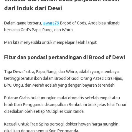
dari Induk dari Dewi
Dalam game terbaru,
jawara79
Brood of Gods, Anda bisa nikmati
bersama God’s Papa, Rangi, dan Whiro.
Mari kita menyelidiki untuk mempelajari lebih lanjut.
Fitur dan pondasi pertandingan di Brood of Dewi
Tiga Dewa” citra, Papa, Rangi, dan Whiro, adalah yang membayar
tertinggi teratur ikon dalam Brood of God. Orang Aztec citra Hijau,
Biru, Ungu, dan Merah adalah yang dengan bayaran terendah.
Putaran Gratis bulat mungkin mulai otomatis setelah empat atau
lebih Koin Pengganda dikumpulkan.Berikut ini tidak jelas Nilai Tunai
disediakan oleh setiap Multiplier Coin tanda.
Kecuali untuk Free Spins persegi, dokter hewan harga mungkin
dikalikan dengan semua Koin Pengganda.