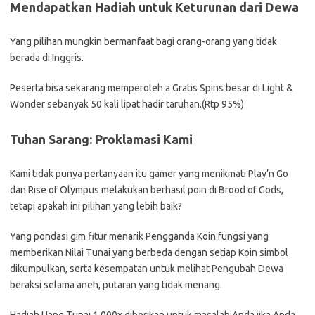
Mendapatkan Hadiah untuk Keturunan dari Dewa
Yang pilihan mungkin bermanfaat bagi orang-orang yang tidak
berada di Inggris.
Peserta bisa sekarang memperoleh a Gratis Spins besar di Light &
Wonder sebanyak 50 kali lipat hadir taruhan.(Rtp 95%)
Tuhan Sarang: Proklamasi Kami
Kami tidak punya pertanyaan itu gamer yang menikmati Play’n Go
dan Rise of Olympus melakukan berhasil poin di Brood of Gods,
tetapi apakah ini pilihan yang lebih baik?
Yang pondasi gim fitur menarik Pengganda Koin fungsi yang
memberikan Nilai Tunai yang berbeda dengan setiap Koin simbol
dikumpulkan, serta kesempatan untuk melihat Pengubah Dewa
beraksi selama aneh, putaran yang tidak menang.