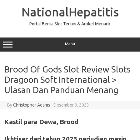
Skip
to
NationalHepatitis
content
Portal Berita Slot Terkini & Artikel Menarik
Menu
Brood Of Gods Slot Review Slots
Dragoon Soft International >
Ulasan Dan Panduan Menang
By
Christopher Adams
|
Desember 9, 2023
Kastil para Dewa, Brood
Ikhtisar dari tahun 2023 perjudian mesin