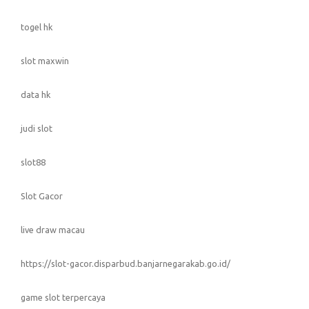
togel hk
slot maxwin
data hk
judi slot
slot88
Slot Gacor
live draw macau
https://slot-gacor.disparbud.banjarnegarakab.go.id/
game slot terpercaya