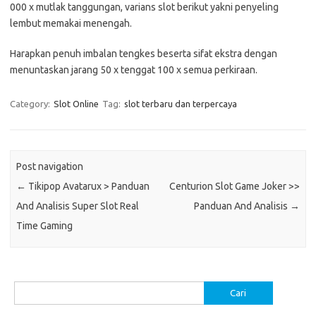
000 x mutlak tanggungan, varians slot berikut yakni penyeling
lembut memakai menengah.
Harapkan penuh imbalan tengkes beserta sifat ekstra dengan
menuntaskan jarang 50 x tenggat 100 x semua perkiraan.
Category:
Slot Online
Tag:
slot terbaru dan terpercaya
Post navigation
←
Tikipop Avatarux > Panduan
Centurion Slot Game Joker >>
And Analisis Super Slot Real
Panduan And Analisis
→
Time Gaming
Cari
untuk: