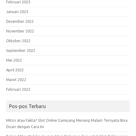
Februari 2023
Januari 2023
Desember 2022
November 2022
Oktober 2022
September 2022
Mei 2022
April 2022
Maret 2022
Februari 2022
Pos-pos Terbaru
Mitos atau Fakta? Slot Online Gampang Menang Malam Ternyata Bisa
Dicari dengan Cara Ini