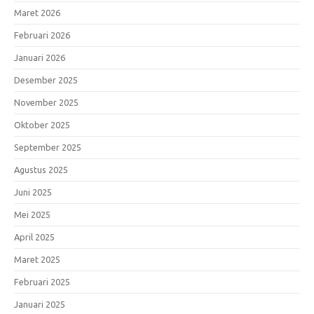
Maret 2026
Februari 2026
Januari 2026
Desember 2025
November 2025
Oktober 2025
September 2025
Agustus 2025
Juni 2025
Mei 2025
April 2025
Maret 2025
Februari 2025
Januari 2025