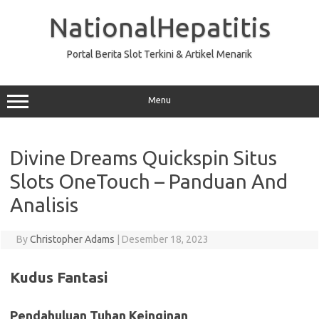
Skip
to
NationalHepatitis
content
Portal Berita Slot Terkini & Artikel Menarik
Menu
Divine Dreams Quickspin Situs
Slots OneTouch – Panduan And
Analisis
By
Christopher Adams
|
Desember 18, 2023
Kudus Fantasi
Pendahuluan Tuhan Keinginan