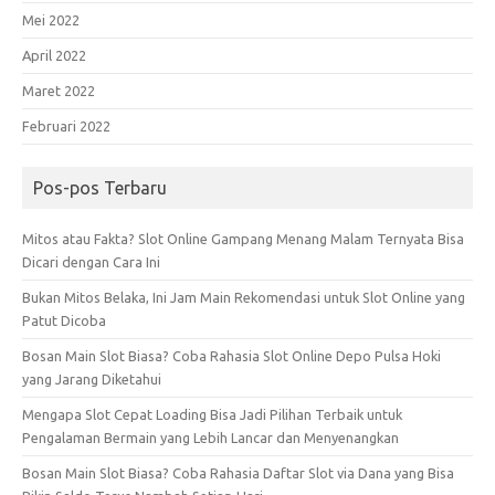
Mei 2022
April 2022
Maret 2022
Februari 2022
Pos-pos Terbaru
Mitos atau Fakta? Slot Online Gampang Menang Malam Ternyata Bisa
Dicari dengan Cara Ini
Bukan Mitos Belaka, Ini Jam Main Rekomendasi untuk Slot Online yang
Patut Dicoba
Bosan Main Slot Biasa? Coba Rahasia Slot Online Depo Pulsa Hoki
yang Jarang Diketahui
Mengapa Slot Cepat Loading Bisa Jadi Pilihan Terbaik untuk
Pengalaman Bermain yang Lebih Lancar dan Menyenangkan
Bosan Main Slot Biasa? Coba Rahasia Daftar Slot via Dana yang Bisa