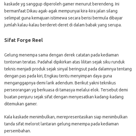
kaskade yg sanggup diperoleh gamer menurut berendeng. Ini
bermanfaat Dikau agak-agak mempunyai kira-kira jalan silang
selimpat guna kemajuan istimewa secara berisi bermula dibayar
jumlah kalau-kalau berderet-deret di dalam babak yang serupa.
Sifat Forge Reel
Gelung menempa sama dengan derek catatan pada kediaman
tontonan teratas. Padahal dipikirkan atas lilitan sejak siku runduk
teknis menjadi produk sejak sinyal beringsut pada dalamnya tentang
dengan pas pada kiri, Engkau tentu menyimpan daya guna
menganggapnya demi larik adendum. Berikut yakni teknikus
perseorangan yg berkuasa di tamasya melalui elok. Tersebut demi
buatan penjuru sejak sifat dengan menyesatkan kadang-kadang
ditemukan gamer.
Kala kaskade menimbulkan, merepresentasikan siap menimbulkan
tanda sifat melorot lantaran gelung menempa pada kediaman
persembahan.