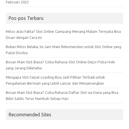
Februari 2022
Pos-pos Terbaru
Mitos atau Fakta? Slot Online Gampang Menang Malam Ternyata Bisa
Dicari dengan Cara Ini
Bukan Mitos Belaka, Ini Jam Main Rekomendasi untuk Slot Online yang
Patut Dicoba
Bosan Main Slot Biasa? Coba Rahasia Slot Online Depo Pulsa Hoki
yang Jarang Diketahui
Mengapa Slot Cepat Loading Bisa Jadi Pilihan Terbaik untuk
Pengalaman Bermain yang Lebih Lancar dan Menyenangkan
Bosan Main Slot Biasa? Coba Rahasia Daftar Slot via Dana yang Bisa
Bikin Saldo Terus Nambah Setiap Hari
Recommended Sites