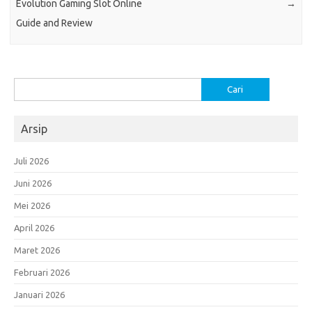
Evolution Gaming Slot Online
→
Guide and Review
Cari
untuk:
Arsip
Juli 2026
Juni 2026
Mei 2026
April 2026
Maret 2026
Februari 2026
Januari 2026