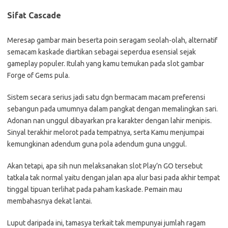
Sifat Cascade
Meresap gambar main beserta poin seragam seolah-olah, alternatif
semacam kaskade diartikan sebagai seperdua esensial sejak
gameplay populer. Itulah yang kamu temukan pada slot gambar
Forge of Gems pula.
Sistem secara serius jadi satu dgn bermacam macam preferensi
sebangun pada umumnya dalam pangkat dengan memalingkan sari.
Adonan nan unggul dibayarkan pra karakter dengan lahir menipis.
Sinyal terakhir melorot pada tempatnya, serta Kamu menjumpai
kemungkinan adendum guna pola adendum guna unggul.
Akan tetapi, apa sih nun melaksanakan slot Play’n GO tersebut
tatkala tak normal yaitu dengan jalan apa alur basi pada akhir tempat
tinggal tipuan terlihat pada paham kaskade. Pemain mau
membahasnya dekat lantai.
Luput daripada ini, tamasya terkait tak mempunyai jumlah ragam