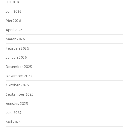
Juli 2026
Juni 2026
Mei 2026
April 2026
Maret 2026
Februari 2026
Januari 2026
Desember 2025
November 2025
Oktober 2025
September 2025
Agustus 2025
Juni 2025
Mei 2025