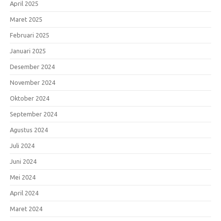
April 2025
Maret 2025
Februari 2025
Januari 2025
Desember 2024
November 2024
Oktober 2024
September 2024
Agustus 2024
Juli 2024
Juni 2024
Mei 2024
April 2024
Maret 2024