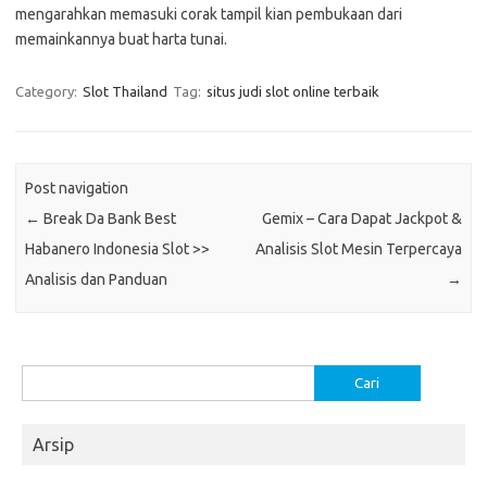
mengarahkan memasuki corak tampil kian pembukaan dari
memainkannya buat harta tunai.
Category:
Slot Thailand
Tag:
situs judi slot online terbaik
Post navigation
←
Break Da Bank Best
Gemix – Cara Dapat Jackpot &
Habanero Indonesia Slot >>
Analisis Slot Mesin Terpercaya
Analisis dan Panduan
→
Cari
untuk:
Arsip