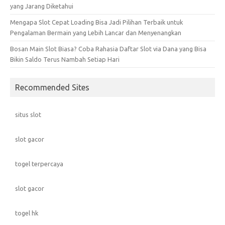
yang Jarang Diketahui
Mengapa Slot Cepat Loading Bisa Jadi Pilihan Terbaik untuk
Pengalaman Bermain yang Lebih Lancar dan Menyenangkan
Bosan Main Slot Biasa? Coba Rahasia Daftar Slot via Dana yang Bisa
Bikin Saldo Terus Nambah Setiap Hari
Recommended Sites
situs slot
slot gacor
togel terpercaya
slot gacor
togel hk