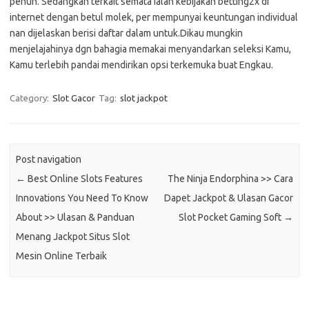
penuh. Sedangkan terkait semata ialah kebijakan betting2x di
internet dengan betul molek, per mempunyai keuntungan individual
nan dijelaskan berisi daftar dalam untuk.Dikau mungkin
menjelajahinya dgn bahagia memakai menyandarkan seleksi Kamu,
Kamu terlebih pandai mendirikan opsi terkemuka buat Engkau.
Category:
Slot Gacor
Tag:
slot jackpot
Post navigation
←
Best Online Slots Features
The Ninja Endorphina >> Cara
Innovations You Need To Know
Dapet Jackpot & Ulasan Gacor
About >> Ulasan & Panduan
Slot Pocket Gaming Soft
→
Menang Jackpot Situs Slot
Mesin Online Terbaik