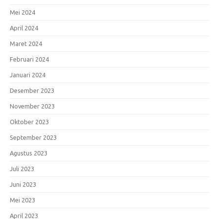
Mei 2024
April 2024
Maret 2024
Februari 2024
Januari 2024
Desember 2023
November 2023
Oktober 2023
September 2023
Agustus 2023
Juli 2023
Juni 2023
Mei 2023
April 2023