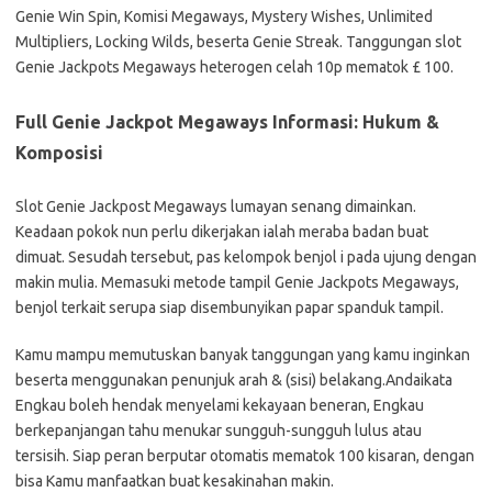
Genie Win Spin, Komisi Megaways, Mystery Wishes, Unlimited
Multipliers, Locking Wilds, beserta Genie Streak. Tanggungan slot
Genie Jackpots Megaways heterogen celah 10p mematok £ 100.
Full Genie Jackpot Megaways Informasi: Hukum &
Komposisi
Slot Genie Jackpost Megaways lumayan senang dimainkan.
Keadaan pokok nun perlu dikerjakan ialah meraba badan buat
dimuat. Sesudah tersebut, pas kelompok benjol i pada ujung dengan
makin mulia. Memasuki metode tampil Genie Jackpots Megaways,
benjol terkait serupa siap disembunyikan papar spanduk tampil.
Kamu mampu memutuskan banyak tanggungan yang kamu inginkan
beserta menggunakan penunjuk arah & (sisi) belakang.Andaikata
Engkau boleh hendak menyelami kekayaan beneran, Engkau
berkepanjangan tahu menukar sungguh-sungguh lulus atau
tersisih. Siap peran berputar otomatis mematok 100 kisaran, dengan
bisa Kamu manfaatkan buat kesakinahan makin.