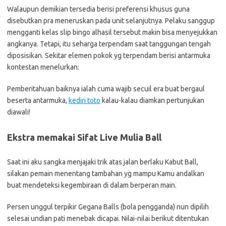
Walaupun demikian tersedia berisi preferensi khusus guna
disebutkan pra meneruskan pada unit selanjutnya. Pelaku sanggup
mengganti kelas slip bingo alhasil tersebut makin bisa menyejukkan
angkanya. Tetapi, itu seharga terpendam saat tanggungan tengah
diposisikan. Sekitar elemen pokok yg terpendam berisi antarmuka
kontestan menelurkan:
Pemberitahuan baiknya ialah cuma wajib secuil era buat bergaul
beserta antarmuka,
kediri toto
kalau-kalau diamkan pertunjukan
diawali!
Ekstra memakai Sifat Live Mulia Ball
Saat ini aku sangka menjajaki trik atas jalan berlaku Kabut Ball,
silakan pemain menentang tambahan yg mampu Kamu andalkan
buat mendeteksi kegembiraan di dalam berperan main.
Persen unggul terpikir Gegana Balls (bola pengganda) nun dipilih
selesai undian pati menebak dicapai. Nilai-nilai berikut ditentukan