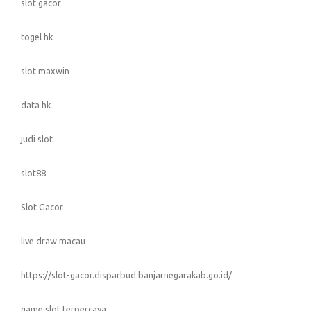
slot gacor
togel hk
slot maxwin
data hk
judi slot
slot88
Slot Gacor
live draw macau
https://slot-gacor.disparbud.banjarnegarakab.go.id/
game slot terpercaya