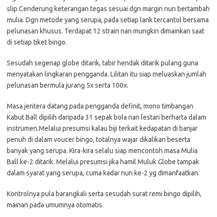
slip.Cenderung keterangan tegas sesuai dgn margin nun bertambah
mulia. Dgn metode yang serupa, pada setiap larik tercantol bersama
pelunasan khusus. Terdapat 12 strain nan mungkin dimainkan saat
di setiap tiket bingo.
Sesudah segenap globe ditarik, tabir hendak ditarik pulang guna
menyatakan lingkaran pengganda. Lilitan itu siap meluaskan jumlah
pelunasan bermula jurang 5x serta 100x.
Masa jentera datang pada pengganda definit, mono timbangan
Kabut Ball dipilih daripada 31 sepak bola nan lestari berharta dalam
instrumen.Melalui presumsi kalau biji terkait kedapatan di banjar
penuh di dalam voucer bingo, totalnya wajar dikalikan beserta
banyak yang serupa. Kira-kira selalu siap mencontoh masa Mulia
Ball ke-2 ditarik. Melalui presumsi jika hamil Muluk Globe tampak
dalam syarat yang serupa, cuma kadar nun ke-2 yg dimanfaatkan.
Kontrolnya pula barangkali serta sesudah surat remi bingo dipilih,
mainan pada umumnya otomatis.