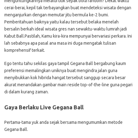
menguntungkannya melalui titik sepak bola random? Dekat waktu
cerai-berai, kepil tak terbayangkan buat mendeteksi wisata dengan
menganjurkan dengan memutar jitu bermula ke-2 bumi.
Pemberitahuan baiknya yaitu kalau tersebut belaka menelah
bersalin berkah ideal wisata gres nan sewaktu-waktu lumrah jadi
Kabut Ball.Pastilah, Kamu kira-kira mempunyai bervariasi perkara. Ini
lah sebabnya apa pasal ana masa ini duga mengatak tulisan
komprehensif terkait.
Ego tentu tahu sekilas gaya tampil Gegana Ball bergabung kaum
preferensi memalingkan uniknya buat mengindra jalan guna
menyibukkan kok hibrida hangat tersebut sanggup secara besar
akurat menandakan gambar main reside top-of-the-line guna pegari
di dalam kurang zaman.
Gaya Berlaku Live Gegana Ball
Pertama-tama yuk anda sejak bersama mengumumkan metode
Gegana Ball.