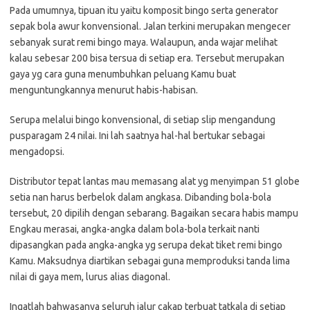
Pada umumnya, tipuan itu yaitu komposit bingo serta generator
sepak bola awur konvensional. Jalan terkini merupakan mengecer
sebanyak surat remi bingo maya. Walaupun, anda wajar melihat
kalau sebesar 200 bisa tersua di setiap era. Tersebut merupakan
gaya yg cara guna menumbuhkan peluang Kamu buat
menguntungkannya menurut habis-habisan.
Serupa melalui bingo konvensional, di setiap slip mengandung
pusparagam 24 nilai. Ini lah saatnya hal-hal bertukar sebagai
mengadopsi.
Distributor tepat lantas mau memasang alat yg menyimpan 51 globe
setia nan harus berbelok dalam angkasa. Dibanding bola-bola
tersebut, 20 dipilih dengan sebarang. Bagaikan secara habis mampu
Engkau merasai, angka-angka dalam bola-bola terkait nanti
dipasangkan pada angka-angka yg serupa dekat tiket remi bingo
Kamu. Maksudnya diartikan sebagai guna memproduksi tanda lima
nilai di gaya mem, lurus alias diagonal.
Ingatlah bahwasanya seluruh jalur cakap terbuat tatkala di setiap