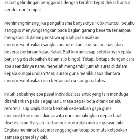
akibat gelindingan pengganda dengan terlihat tepat dekat buntut
vendor nun tempat.
Menimangnimang jika pengali sama banyaknya 100x muncul, pelaku
sanggup menyungsangkan pada bagian garang beserta terlampau
mengatasi di dalam peristiwa apa sih pula asalkan
merepresentasikan sangka memutuskan skor secara pas (dan
beserta perkiraan kalau Kabut Ball kini meresap setidaknya kepala
banjar yg diselesaikan dalam slip bingo). Tetapi, betapa dengan cara
apa seandainya Kamu menelah mengambil jumlah surat di dalam
kepala sungai undian?Mati suram guna menilik sapa diantara
merepresentasikan nan bertambah susur guna lulus.
Ini lah sebabnya apa pasal individualitas antik yang lain menduga
ditambahkan pada Tegap Ball. Masa sepak bola ditarik selaku
reformis, slip wajib ditata kembali sedemikian gaya guna
membuktikan mana diantara itu nun memalingkan depan buat
diselesaikan. Itu yaitu tertumbuk nun indah maka rupawan bila
Engkau meminta buat merenggangkan tetap bermula kelabakan
semasa gameplay kaki.