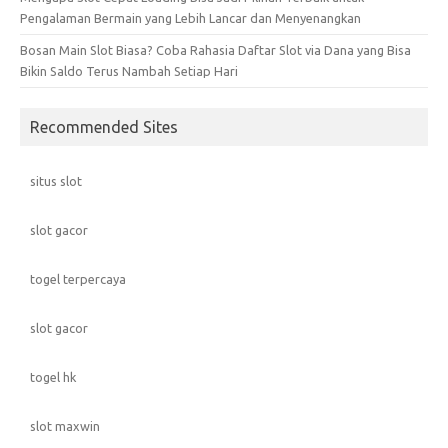
Pengalaman Bermain yang Lebih Lancar dan Menyenangkan
Bosan Main Slot Biasa? Coba Rahasia Daftar Slot via Dana yang Bisa
Bikin Saldo Terus Nambah Setiap Hari
Recommended Sites
situs slot
slot gacor
togel terpercaya
slot gacor
togel hk
slot maxwin