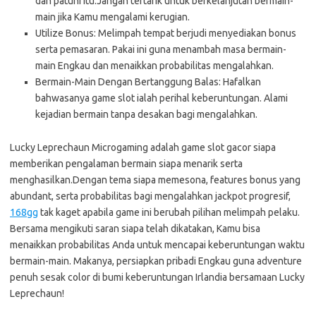
dan patuhi itu.Jangan tertarik untuk berkelanjutan bermain-
main jika Kamu mengalami kerugian.
Utilize Bonus: Melimpah tempat berjudi menyediakan bonus
serta pemasaran. Pakai ini guna menambah masa bermain-
main Engkau dan menaikkan probabilitas mengalahkan.
Bermain-Main Dengan Bertanggung Balas: Hafalkan
bahwasanya game slot ialah perihal keberuntungan. Alami
kejadian bermain tanpa desakan bagi mengalahkan.
Lucky Leprechaun Microgaming adalah game slot gacor siapa
memberikan pengalaman bermain siapa menarik serta
menghasilkan.Dengan tema siapa memesona, features bonus yang
abundant, serta probabilitas bagi mengalahkan jackpot progresif,
168gg
tak kaget apabila game ini berubah pilihan melimpah pelaku.
Bersama mengikuti saran siapa telah dikatakan, Kamu bisa
menaikkan probabilitas Anda untuk mencapai keberuntungan waktu
bermain-main. Makanya, persiapkan pribadi Engkau guna adventure
penuh sesak color di bumi keberuntungan Irlandia bersamaan Lucky
Leprechaun!