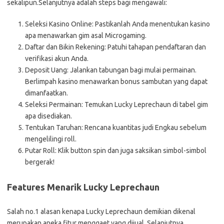
sekalipun.Selanjutnya adalah steps bagi mengawali:
Seleksi Kasino Online: Pastikanlah Anda menentukan kasino
apa menawarkan gim asal Microgaming.
Daftar dan Bikin Rekening: Patuhi tahapan pendaftaran dan
verifikasi akun Anda.
Deposit Uang: Jalankan tabungan bagi mulai permainan.
Berlimpah kasino menawarkan bonus sambutan yang dapat
dimanfaatkan.
Seleksi Permainan: Temukan Lucky Leprechaun di tabel gim
apa disediakan.
Tentukan Taruhan: Rencana kuantitas judi Engkau sebelum
mengelilingi roll.
Putar Roll: Klik button spin dan juga saksikan simbol-simbol
bergerak!
Features Menarik Lucky Leprechaun
Salah no.1 alasan kenapa Lucky Leprechaun demikian dikenal
merupakan aneka fitur menggaet yang dijual. Selanjutnya