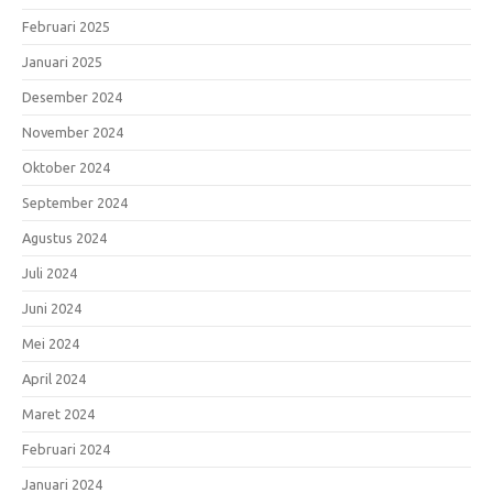
Februari 2025
Januari 2025
Desember 2024
November 2024
Oktober 2024
September 2024
Agustus 2024
Juli 2024
Juni 2024
Mei 2024
April 2024
Maret 2024
Februari 2024
Januari 2024