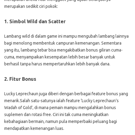
merupakan sedikit ciri pokok:
1. Simbol Wild dan Scatter
Lambang wild di dalam game ini mampu mengubah lambang lainnya
bagi menolong membentuk campuran kemenangan. Sementara
yang itu, lambang tebar bisa mengakibatkan bonus giliran cuma-
cuma, menyampaikan kesempatan lebih besar banyak untuk
berhasil tanpa harus mempertaruhkan lebih banyak dana.
2. Fitur Bonus
Lucky Leprechaun juga diberi dengan berbagai feature bonus yang
menarik.Salah satu-satunya ialah feature ‘Lucky Leprechaun’s
Wadah of Gold’, di mana pemain mampu mengalahkan bonus
suplemen dan rotasi free. Ciri ini tak cuma meningkatkan
kebahagiaan bermain, namun pula memperbaiki peluang bagi
mendapatkan kemenangan luas.