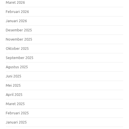
Maret 2026
Februari 2026
Januari 2026
Desember 2025
November 2025
Oktober 2025
September 2025
Agustus 2025
Juni 2025
Mei 2025
April 2025
Maret 2025
Februari 2025
Januari 2025