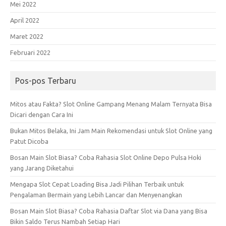
Mei 2022
April 2022
Maret 2022
Februari 2022
Pos-pos Terbaru
Mitos atau Fakta? Slot Online Gampang Menang Malam Ternyata Bisa
Dicari dengan Cara Ini
Bukan Mitos Belaka, Ini Jam Main Rekomendasi untuk Slot Online yang
Patut Dicoba
Bosan Main Slot Biasa? Coba Rahasia Slot Online Depo Pulsa Hoki
yang Jarang Diketahui
Mengapa Slot Cepat Loading Bisa Jadi Pilihan Terbaik untuk
Pengalaman Bermain yang Lebih Lancar dan Menyenangkan
Bosan Main Slot Biasa? Coba Rahasia Daftar Slot via Dana yang Bisa
Bikin Saldo Terus Nambah Setiap Hari