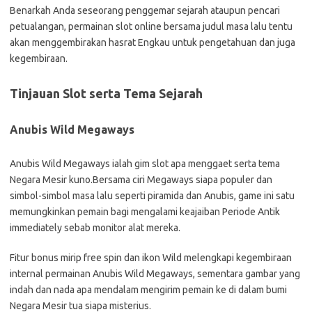
Benarkah Anda seseorang penggemar sejarah ataupun pencari
petualangan, permainan slot online bersama judul masa lalu tentu
akan menggembirakan hasrat Engkau untuk pengetahuan dan juga
kegembiraan.
Tinjauan Slot serta Tema Sejarah
Anubis Wild Megaways
Anubis Wild Megaways ialah gim slot apa menggaet serta tema
Negara Mesir kuno.Bersama ciri Megaways siapa populer dan
simbol-simbol masa lalu seperti piramida dan Anubis, game ini satu
memungkinkan pemain bagi mengalami keajaiban Periode Antik
immediately sebab monitor alat mereka.
Fitur bonus mirip free spin dan ikon Wild melengkapi kegembiraan
internal permainan Anubis Wild Megaways, sementara gambar yang
indah dan nada apa mendalam mengirim pemain ke di dalam bumi
Negara Mesir tua siapa misterius.