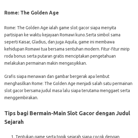
Rome: The Golden Age
Rome: The Golden Age ialah game slot gacor siapa menyita
partisipan ke waktu kejayaan Romawi kuno.Serta simbol sama
seperti Kaisar, Gladius, dan juga Aquila, game ini membawa
kehidupan Romawi tua bersama sentuhan modern. Fitur-fitur mirip
roda bonus serta putaran gratis menciptakan pengetahuan
melakukan permainan makin mengasyikkan.
Grafis siapa menawan dan gambar bergerak apa lembut
menghasilkan Rome: The Golden Age menjadi salah satu permainan
slot gacor bersama judul masa lalu siapa terutama menggaet serta
menggembirakan.
Tips bagi Bermain-Main Slot Gacor dengan Judul
Sejarah
Tentukan game serta topik sejarah siapa cocok dengan