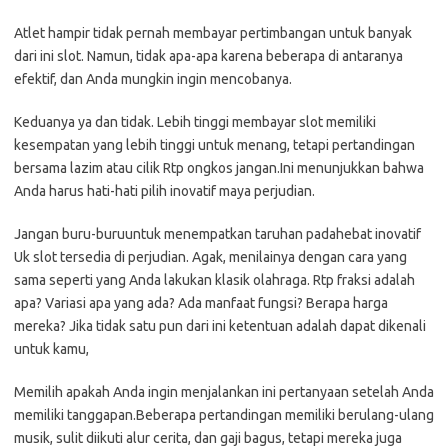
Atlet hampir tidak pernah membayar pertimbangan untuk banyak
dari ini slot. Namun, tidak apa-apa karena beberapa di antaranya
efektif, dan Anda mungkin ingin mencobanya.
Keduanya ya dan tidak. Lebih tinggi membayar slot memiliki
kesempatan yang lebih tinggi untuk menang, tetapi pertandingan
bersama lazim atau cilik Rtp ongkos jangan.Ini menunjukkan bahwa
Anda harus hati-hati pilih inovatif maya perjudian.
Jangan buru-buruuntuk menempatkan taruhan padahebat inovatif
Uk slot tersedia di perjudian. Agak, menilainya dengan cara yang
sama seperti yang Anda lakukan klasik olahraga. Rtp fraksi adalah
apa? Variasi apa yang ada? Ada manfaat fungsi? Berapa harga
mereka? Jika tidak satu pun dari ini ketentuan adalah dapat dikenali
untuk kamu,
Memilih apakah Anda ingin menjalankan ini pertanyaan setelah Anda
memiliki tanggapan.Beberapa pertandingan memiliki berulang-ulang
musik, sulit diikuti alur cerita, dan gaji bagus, tetapi mereka juga