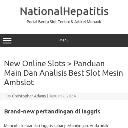
Skip
to
NationalHepatitis
content
Portal Berita Slot Terkini & Artikel Menarik
Menu
New Online Slots > Panduan
Main Dan Analisis Best Slot Mesin
Ambslot
By
Christopher Adams
|
Januari 2, 2024
Brand-new pertandingan di Inggris
Mencoba keluar dari Inggris kabar pertandingan. Anda tidak