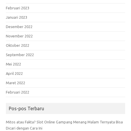
Februari 2023
Januari 2023
Desember 2022
November 2022
Oktober 2022
September 2022
Mei 2022
April 2022
Maret 2022
Februari 2022
Pos-pos Terbaru
Mitos atau Fakta? Slot Online Gampang Menang Malam Ternyata Bisa
Dicari dengan Cara Ini