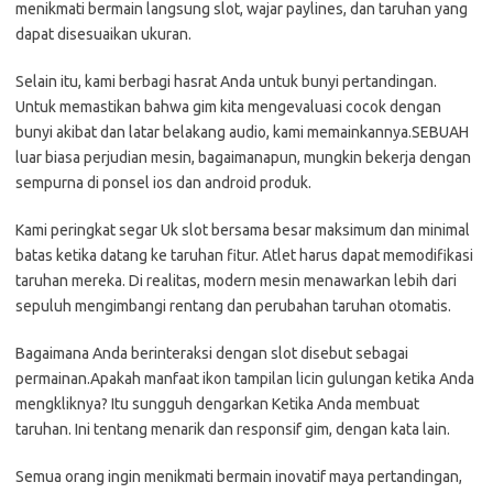
menikmati bermain langsung slot, wajar paylines, dan taruhan yang
dapat disesuaikan ukuran.
Selain itu, kami berbagi hasrat Anda untuk bunyi pertandingan.
Untuk memastikan bahwa gim kita mengevaluasi cocok dengan
bunyi akibat dan latar belakang audio, kami memainkannya.SEBUAH
luar biasa perjudian mesin, bagaimanapun, mungkin bekerja dengan
sempurna di ponsel ios dan android produk.
Kami peringkat segar Uk slot bersama besar maksimum dan minimal
batas ketika datang ke taruhan fitur. Atlet harus dapat memodifikasi
taruhan mereka. Di realitas, modern mesin menawarkan lebih dari
sepuluh mengimbangi rentang dan perubahan taruhan otomatis.
Bagaimana Anda berinteraksi dengan slot disebut sebagai
permainan.Apakah manfaat ikon tampilan licin gulungan ketika Anda
mengkliknya? Itu sungguh dengarkan Ketika Anda membuat
taruhan. Ini tentang menarik dan responsif gim, dengan kata lain.
Semua orang ingin menikmati bermain inovatif maya pertandingan,