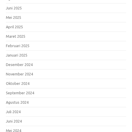
Juni 2025
Mei 2025
April 2025
Maret 2025
Februari 2025
Januari 2025
Desember 2024
November 2024
Oktober 2024
September 2024
Agustus 2024
Juli 2024
Juni 2024
Mei 2024