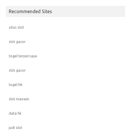
Recommended Sites
situs slot
slot gacor
togel terpercaya
slot gacor
togel hk
slot maxwin
data hk
judi slot