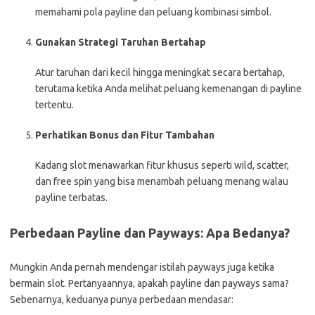
memahami pola payline dan peluang kombinasi simbol.
Gunakan Strategi Taruhan Bertahap
Atur taruhan dari kecil hingga meningkat secara bertahap,
terutama ketika Anda melihat peluang kemenangan di payline
tertentu.
Perhatikan Bonus dan Fitur Tambahan
Kadang slot menawarkan fitur khusus seperti wild, scatter,
dan free spin yang bisa menambah peluang menang walau
payline terbatas.
Perbedaan Payline dan Payways: Apa Bedanya?
Mungkin Anda pernah mendengar istilah payways juga ketika
bermain slot. Pertanyaannya, apakah payline dan payways sama?
Sebenarnya, keduanya punya perbedaan mendasar: