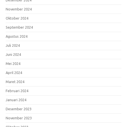
November 2024
Oktober 2024
September 2024
Agustus 2024
Juli 2024
Juni 2024
Mei 2024
April 2024
Maret 2024
Februari 2024
Januari 2024
Desember 2023
November 2023
Oktober 2023