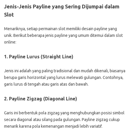
Jenis-Jenis Payline yang Sering Dijumpai dalam
Slot
Menariknya, setiap permainan slot memiliki desain payline yang
unik. Berikut beberapa jenis payline yang umum ditemui dalam slot
online:
1. Payline Lurus (Straight Line)
Jenis ini adalah yang paling tradisional dan mudah dikenali, biasanya
berupa garis horizontal yang lurus melewati gulungan. Contohnya,
garis lurus di tengah atau garis atas dan bawah.
2. Payline Zigzag (Diagonal Line)
Garis ini berbentuk pola zigzag yang menghubungkan posisi simbol
secara diagonal atau silang pada gulungan. Payline zigzag cukup
menarik karena pola kemenangan menjadi lebih variatif.