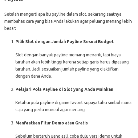
Setelah mengerti apa itu payline dalam slot, sekarang saatnya
membahas cara yang bisa Anda lakukan agar peluang menang lebih
besar:
Pilih Slot dengan Jumlah Payline Sesuai Budget
Slot dengan banyak payline memang menarik, tapi biaya
taruhan akan lebih tinggi karena setiap garis harus dipasang
taruhan. Jadi, sesuaikan jumlah payline yang diaktifkan
dengan dana Anda.
Pelajari Pola Payline di Slot yang Anda Mainkan
Ketahui pola payline di game favorit supaya tahu simbol mana
saja yang perlu muncul agar menang.
Manfaatkan Fitur Demo atau Gratis
Sebelum bertaruh uang asli, coba dulu versi demo untuk