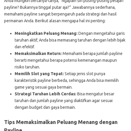
Anda mungkin bertanya-tanya, “Ngapain sih pusing-pusing pelajari
payline? Bukannya tinggal putar aja?” Jawabannya sederhana,
memahami payline sangat berpengaruh pada strategi dan hasil
permainan Anda. Berikut alasan mengapa hal ini penting:
Meningkatkan Peluang Menang:
Dengan mengetahui garis
taruhan aktif, Anda bisa memasang taruhan dengan lebih bijak
dan efektif.
Memaksimalkan Return:
Memahami berapa jumlah payline
berarti mengetahui berapa potensi kemenangan maupun
risiko taruhan.
Memilih Slot yang Tepat:
Setiap jenis slot punya
karakteristik payline berbeda, sehingga Anda bisa memilih
game yang sesuai gaya bermain.
Strategi Taruhan Lebih Cerdas:
Bisa mengatur besar
taruhan dan jumlah payline yang diaktifkan agar sesuai
dengan budget dan gaya bermain.
Tips Memaksimalkan Peluang Menang dengan
Payline