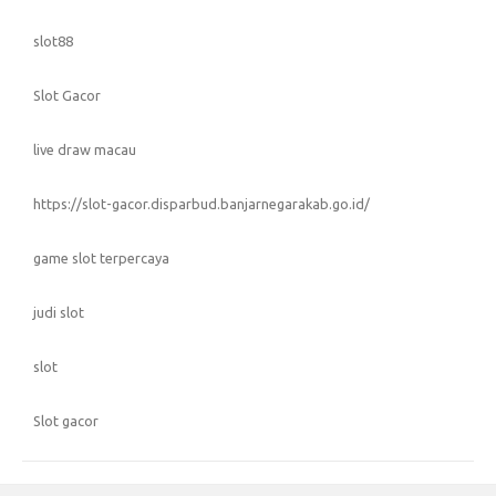
slot88
Slot Gacor
live draw macau
https://slot-gacor.disparbud.banjarnegarakab.go.id/
game slot terpercaya
judi slot
slot
Slot gacor