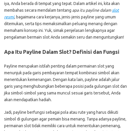
iya, Anda berada di tempat yang tepat. Dalam artikel ini, kita akan
membahas secara mendalam tentang
apa itu payline dalam
slot
resmi
, bagaimana cara kerjanya, jenis-jenis payline yang umum
ditemukan, serta tips memaksimalkan peluang menang dengan
memahami konsep ini. Yuk, simak penjelasan lengkapnya agar
pengalaman bermain slot Anda semakin seru dan menguntungkan!
Apa Itu Payline Dalam Slot? Definisi dan Fungsi
Payline merupakan istilah penting dalam permainan slot yang
menunjuk pada garis pembayaran tempat kombinasi simbol akan
menentukan kemenangan. Dengan kata lain, payline adalah jalur
garis yang menghubungkan beberapa posisi pada gulungan slot dan
jika simbol-simbol yang sama muncul sesuai garis tersebut, Anda
akan mendapatkan hadiah.
Jadi, payline berfungsi sebagai pola atau rute yang harus diikuti
simbol di gulungan agar pemain bisa menang. Tanpa adanya payline,
permainan slot tidak memiliki cara untuk menentukan pemenang,