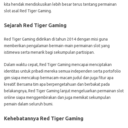
kita hendak mendiskusikan lebih besar terus tentang permainan
slot asal Red Tiger Gaming.
Sejarah Red Tiger Gaming
Red Tiger Gaming didirikan di tahun 2014 dengan misi guna
memberikan pengalaman bermain-main permainan slot yang
istimewa serta menarik bagi sekumpulan partisipan.
Dalam waktu cepat, Red Tiger Gaming mencapai menciptakan
identitas untuk pribadi mereka semua independen serta portofolio
gim siapa mencakup bermacam-macam judul dan juga fitur apa
kreatif. Bersama tim apa berpengetahuan dan berbakat pada
belakangnya, Red Tiger Gaming lanjut mengeluarkan permainan slot
online siapa menggembirakan dan juga memikat sekumpulan
pemain dalam seluruh bumi.
Kehebatannya Red Tiger Gaming