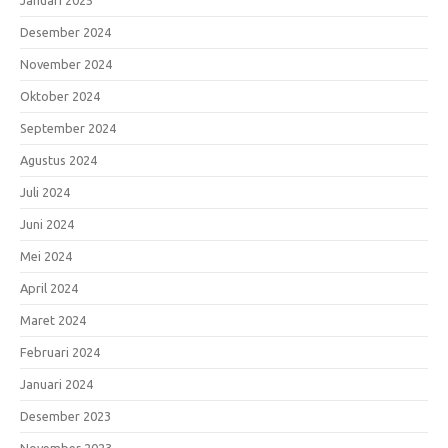
Desember 2024
November 2024
Oktober 2024
September 2024
Agustus 2024
Juli 2024
Juni 2024
Mei 2024
April 2024
Maret 2024
Februari 2024
Januari 2024
Desember 2023
November 2023