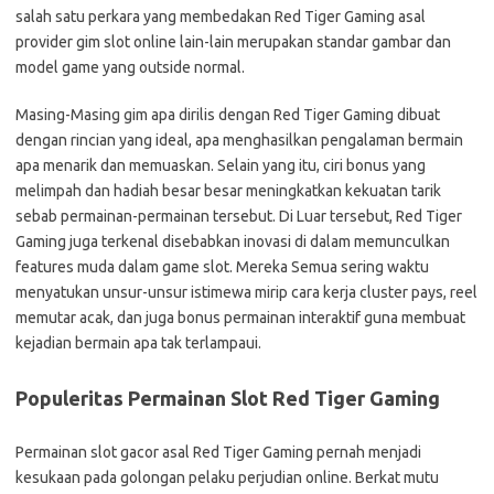
salah satu perkara yang membedakan Red Tiger Gaming asal
provider gim slot online lain-lain merupakan standar gambar dan
model game yang outside normal.
Masing-Masing gim apa dirilis dengan Red Tiger Gaming dibuat
dengan rincian yang ideal, apa menghasilkan pengalaman bermain
apa menarik dan memuaskan. Selain yang itu, ciri bonus yang
melimpah dan hadiah besar besar meningkatkan kekuatan tarik
sebab permainan-permainan tersebut. Di Luar tersebut, Red Tiger
Gaming juga terkenal disebabkan inovasi di dalam memunculkan
features muda dalam game slot. Mereka Semua sering waktu
menyatukan unsur-unsur istimewa mirip cara kerja cluster pays, reel
memutar acak, dan juga bonus permainan interaktif guna membuat
kejadian bermain apa tak terlampaui.
Populeritas Permainan Slot Red Tiger Gaming
Permainan slot gacor asal Red Tiger Gaming pernah menjadi
kesukaan pada golongan pelaku perjudian online. Berkat mutu