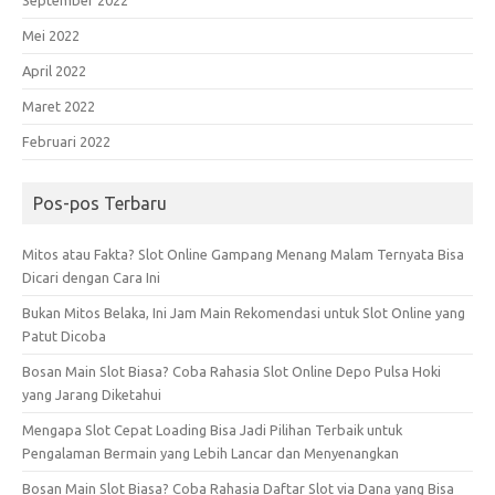
Mei 2022
April 2022
Maret 2022
Februari 2022
Pos-pos Terbaru
Mitos atau Fakta? Slot Online Gampang Menang Malam Ternyata Bisa
Dicari dengan Cara Ini
Bukan Mitos Belaka, Ini Jam Main Rekomendasi untuk Slot Online yang
Patut Dicoba
Bosan Main Slot Biasa? Coba Rahasia Slot Online Depo Pulsa Hoki
yang Jarang Diketahui
Mengapa Slot Cepat Loading Bisa Jadi Pilihan Terbaik untuk
Pengalaman Bermain yang Lebih Lancar dan Menyenangkan
Bosan Main Slot Biasa? Coba Rahasia Daftar Slot via Dana yang Bisa