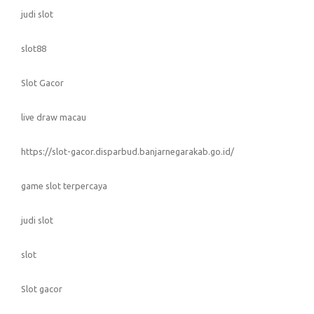
judi slot
slot88
Slot Gacor
live draw macau
https://slot-gacor.disparbud.banjarnegarakab.go.id/
game slot terpercaya
judi slot
slot
Slot gacor