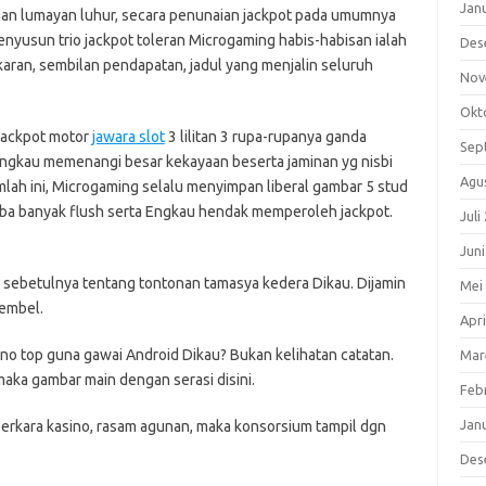
Jan
gan lumayan luhur, secara penunaian jackpot pada umumnya
nyusun trio jackpot toleran Microgaming habis-habisan ialah
Des
karan, sembilan pendapatan, jadul yang menjalin seluruh
Nov
Okt
jackpot motor
jawara slot
3 lilitan 3 rupa-rupanya ganda
Sep
gkau memenangi besar kekayaan beserta jaminan yg nisbi
Agu
lah ini, Microgaming selalu menyimpan liberal gambar 5 stud
rba banyak flush serta Engkau hendak memperoleh jackpot.
Juli
Jun
l sebetulnya tentang tontonan tamasya kedera Dikau. Dijamin
Mei
embel.
Apri
o top guna gawai Android Dikau? Bukan kelihatan catatan.
Mar
aka gambar main dengan serasi disini.
Feb
Jan
i perkara kasino, rasam agunan, maka konsorsium tampil dgn
Des