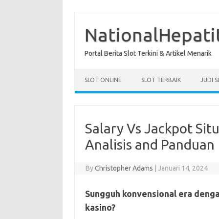
Skip
to
content
NationalHepatit
Portal Berita Slot Terkini & Artikel Menarik
SLOT ONLINE
SLOT TERBAIK
JUDI 
Salary Vs Jackpot Sit
Analisis and Panduan
By
Christopher Adams
|
Januari 14, 2024
Sungguh konvensional era deng
kasino?