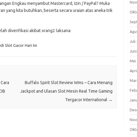
Nov
angan Engkau menyambut Mastercard, Izin / PayPal? Muka
 yang kita butuhkan, beserta secara uraian atas aneka trik
Okt
Sep
 diverifikasi akibat orang2 laksana:
Agu
Juli
udi Slot Gacor Hari Ini
Jun
Mei
Apri
Mar
 Cara
Buffalo Spirit Slot Review Wms – Cara Menang
Feb
JDB
Jackpot and Ulasan Slot Mesin Real Time Gaming
Tergacor International
→
Jan
Des
Nov
Okt