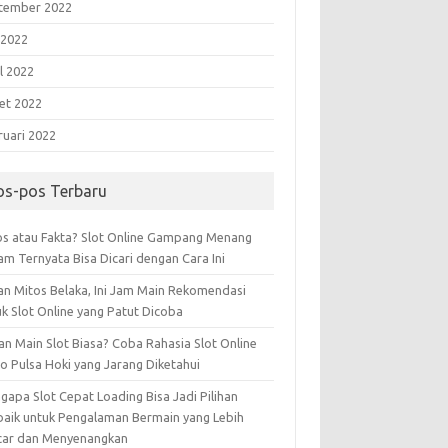
tember 2022
 2022
l 2022
et 2022
ruari 2022
os-pos Terbaru
os atau Fakta? Slot Online Gampang Menang
am Ternyata Bisa Dicari dengan Cara Ini
an Mitos Belaka, Ini Jam Main Rekomendasi
uk Slot Online yang Patut Dicoba
an Main Slot Biasa? Coba Rahasia Slot Online
o Pulsa Hoki yang Jarang Diketahui
gapa Slot Cepat Loading Bisa Jadi Pilihan
baik untuk Pengalaman Bermain yang Lebih
car dan Menyenangkan