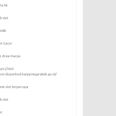
ta hk
di slot
ot88
ot Gacor
ve draw macau
tps://slot-
cor.disparbud.banjarnegarakab.go.id/
me slot terpercaya
di slot
ot