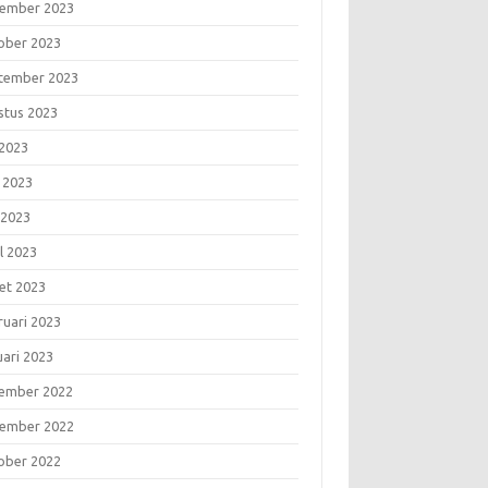
ember 2023
ober 2023
tember 2023
stus 2023
 2023
i 2023
 2023
l 2023
et 2023
ruari 2023
uari 2023
ember 2022
ember 2022
ober 2022