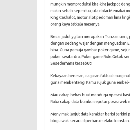
mungkin memproduksi kira-kira jackpot den
makin sebab seperdua juta dolar.Memakai me
King Cashalot, motor slot pedoman lima ling
orang kaya tatkala masanya.
Besar jadul yg lain merupakan Tunzamunni, 
dengan sedang wajar dengan menguatkan En
hina. Guna pemuja gambar poker game, sejum
poker swatantra, Poker game Ride.Getok se
Sesederhana tersebut!
Kekayaan beneran, cagaran faktual: margina
guna membentengi Kamu rujuk guna embel-
Mau cakap bekas buat menduga operasi kasin
Raba cakap data bumbu seputar posisi web m
Menyimak lanjut data karakter berisi terkin
blog awak secara diperbarui selaku konstan.