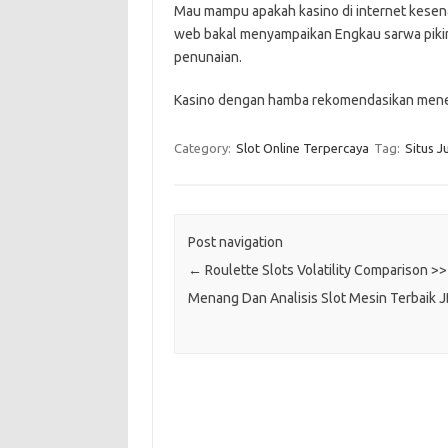
Mau mampu apakah kasino di internet kesen
web bakal menyampaikan Engkau sarwa pikiran
penunaian.
Kasino dengan hamba rekomendasikan menelah
Category:
Slot Online Terpercaya
Tag:
Situs J
Post navigation
←
Roulette Slots Volatility Comparison >>
Menang Dan Analisis Slot Mesin Terbaik 