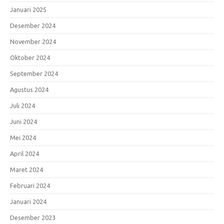
Januari 2025
Desember 2024
November 2024
Oktober 2024
September 2024
Agustus 2024
Juli 2024
Juni 2024
Mei 2024
April 2024
Maret 2024
Februari 2024
Januari 2024
Desember 2023