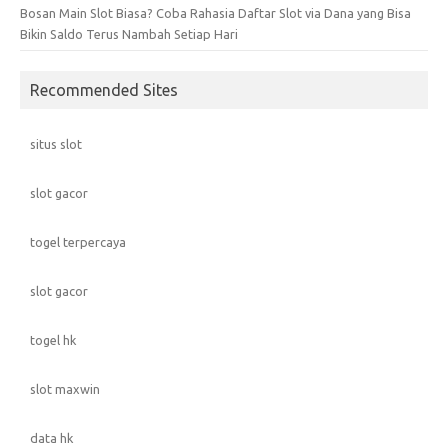
Bosan Main Slot Biasa? Coba Rahasia Daftar Slot via Dana yang Bisa
Bikin Saldo Terus Nambah Setiap Hari
Recommended Sites
situs slot
slot gacor
togel terpercaya
slot gacor
togel hk
slot maxwin
data hk