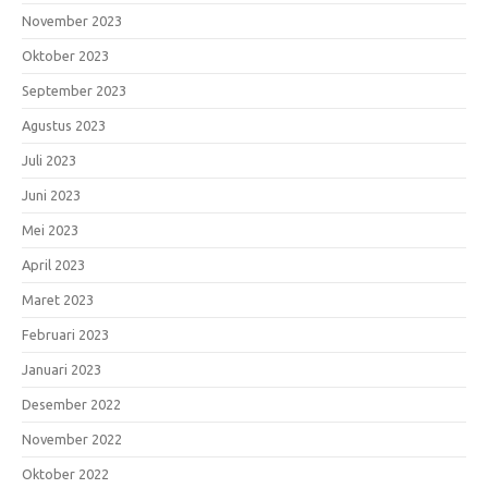
November 2023
Oktober 2023
September 2023
Agustus 2023
Juli 2023
Juni 2023
Mei 2023
April 2023
Maret 2023
Februari 2023
Januari 2023
Desember 2022
November 2022
Oktober 2022