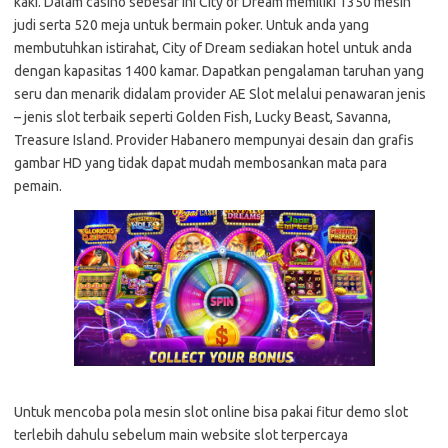
kaki. Dalam casino sebesar ini City of Dream memiliki 1350 mesin
judi serta 520 meja untuk bermain poker. Untuk anda yang
membutuhkan istirahat, City of Dream sediakan hotel untuk anda
dengan kapasitas 1400 kamar. Dapatkan pengalaman taruhan yang
seru dan menarik didalam provider AE Slot melalui penawaran jenis
– jenis slot terbaik seperti Golden Fish, Lucky Beast, Savanna,
Treasure Island. Provider Habanero mempunyai desain dan grafis
gambar HD yang tidak dapat mudah membosankan mata para
pemain.
Untuk mencoba pola mesin slot online bisa pakai fitur demo slot
terlebih dahulu sebelum main website slot terpercaya