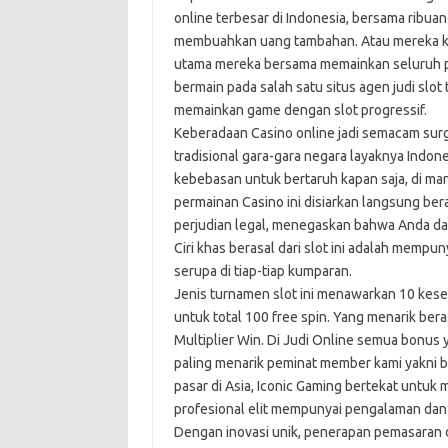
online terbesar di Indonesia, bersama ribuan
membuahkan uang tambahan. Atau mereka k
utama mereka bersama memainkan seluruh perm
bermain pada salah satu situs agen judi slot
memainkan game dengan slot progressif.
Keberadaan Casino online jadi semacam surga
tradisional gara-gara negara layaknya Indon
kebebasan untuk bertaruh kapan saja, di man
permainan Casino ini disiarkan langsung ber
perjudian legal, menegaskan bahwa Anda dap
Ciri khas berasal dari slot ini adalah mempu
serupa di tiap-tiap kumparan.
Jenis turnamen slot ini menawarkan 10 kese
untuk total 100 free spin. Yang menarik beras
Multiplier Win. Di Judi Online semua bonu
paling menarik peminat member kami yakni 
pasar di Asia, Iconic Gaming bertekat untu
profesional elit mempunyai pengalaman dan
Dengan inovasi unik, penerapan pemasaran 