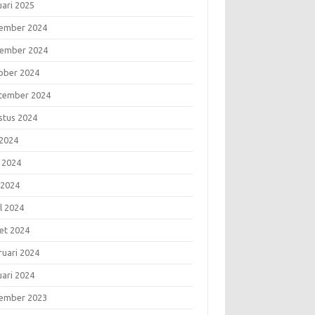
uari 2025
ember 2024
ember 2024
ober 2024
tember 2024
stus 2024
 2024
i 2024
 2024
l 2024
et 2024
ruari 2024
uari 2024
ember 2023