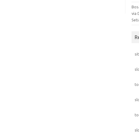
Bos
via
Seti
R
si
sl
to
sl
to
sl