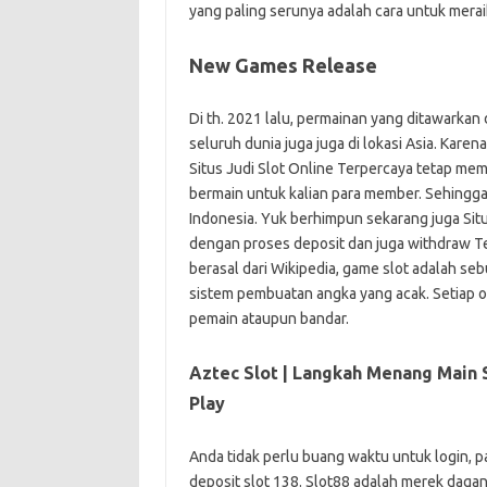
yang paling serunya adalah cara untuk mera
New Games Release
Di th. 2021 lalu, permainan yang ditawarkan di
seluruh dunia juga juga di lokasi Asia. Kare
Situs Judi Slot Online Terpercaya tetap me
bermain untuk kalian para member. Sehingga 
Indonesia. Yuk berhimpun sekarang juga Situ
dengan proses deposit dan juga withdraw Ter
berasal dari Wikipedia, game slot adalah s
sistem pembuatan angka yang acak. Setiap ou
pemain ataupun bandar.
Aztec Slot | Langkah Menang Main S
Play
Anda tidak perlu buang waktu untuk login, pa
deposit slot 138. Slot88 adalah merek dagang