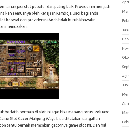
Apri
rmainan judi slot populer dan paling baik. Provider ini menjadi
Mar
ensikan semuanya oleh kerajaan Kamboja. Jadi bagi anda
t berasal dari provider ini Anda tidak butuh khawatir
Feb
dan memuaskan.
Jan
Des
Nov
Okt
Sep
Agu
Jun
Mei
Apri
berlatih bermain di slot ini agar bisa menang terus. Peluang
Mar
ame Slot Gacor Mahjong Ways bisa dikatakan sangatlah
Feb
oba tentu pernah merasakan gacornya game slot ini. Dan hal