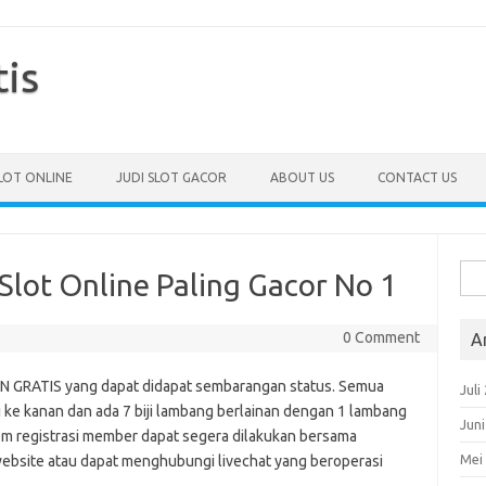
is
SLOT ONLINE
JUDI SLOT GACOR
ABOUT US
CONTACT US
Cari
 Slot Online Paling Gacor No 1
untu
0 Comment
A
IN GRATIS yang dapat didapat sembarangan status. Semua
Juli
 ke kanan dan ada 7 biji lambang berlainan dengan 1 lambang
Jun
em registrasi member dapat segera dilakukan bersama
Mei
website atau dapat menghubungi livechat yang beroperasi