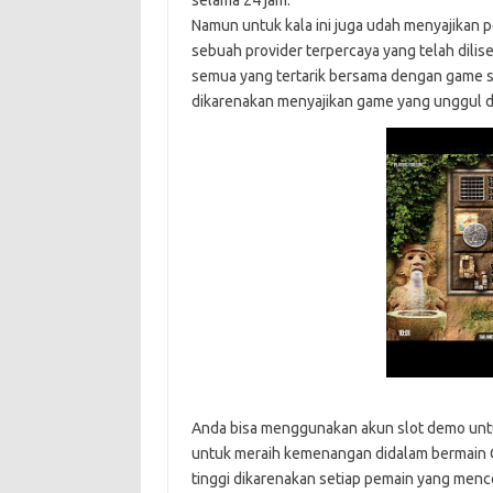
selama 24 jam.
Namun untuk kala ini juga udah menyajikan pe
sebuah provider terpercaya yang telah dilis
semua yang tertarik bersama dengan game slo
dikarenakan menyajikan game yang unggul 
Anda bisa menggunakan akun slot demo untuk 
untuk meraih kemenangan didalam bermain G
tinggi dikarenakan setiap pemain yang menc