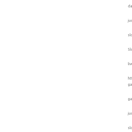
da
ju
sl
Sl
li
ht
ga
ga
ju
sl