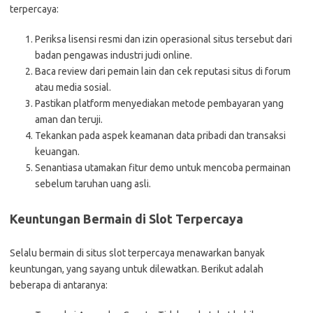
terpercaya:
Periksa lisensi resmi dan izin operasional situs tersebut dari
badan pengawas industri judi online.
Baca review dari pemain lain dan cek reputasi situs di forum
atau media sosial.
Pastikan platform menyediakan metode pembayaran yang
aman dan teruji.
Tekankan pada aspek keamanan data pribadi dan transaksi
keuangan.
Senantiasa utamakan fitur demo untuk mencoba permainan
sebelum taruhan uang asli.
Keuntungan Bermain di Slot Terpercaya
Selalu bermain di situs slot terpercaya menawarkan banyak
keuntungan, yang sayang untuk dilewatkan. Berikut adalah
beberapa di antaranya: