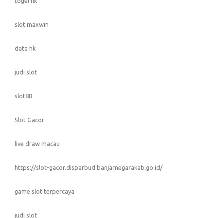
togel hk
slot maxwin
data hk
judi slot
slot88
Slot Gacor
live draw macau
https://slot-gacor.disparbud.banjarnegarakab.go.id/
game slot terpercaya
judi slot