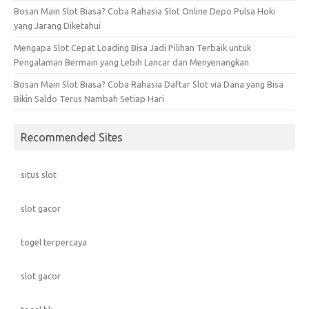
Bosan Main Slot Biasa? Coba Rahasia Slot Online Depo Pulsa Hoki
yang Jarang Diketahui
Mengapa Slot Cepat Loading Bisa Jadi Pilihan Terbaik untuk
Pengalaman Bermain yang Lebih Lancar dan Menyenangkan
Bosan Main Slot Biasa? Coba Rahasia Daftar Slot via Dana yang Bisa
Bikin Saldo Terus Nambah Setiap Hari
Recommended Sites
situs slot
slot gacor
togel terpercaya
slot gacor