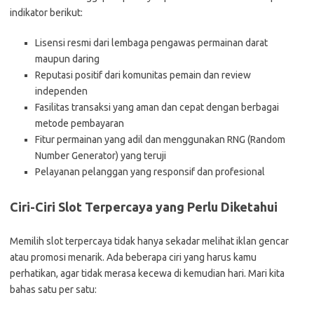
indikator berikut:
Lisensi resmi dari lembaga pengawas permainan darat
maupun daring
Reputasi positif dari komunitas pemain dan review
independen
Fasilitas transaksi yang aman dan cepat dengan berbagai
metode pembayaran
Fitur permainan yang adil dan menggunakan RNG (Random
Number Generator) yang teruji
Pelayanan pelanggan yang responsif dan profesional
Ciri-Ciri Slot Terpercaya yang Perlu Diketahui
Memilih slot terpercaya tidak hanya sekadar melihat iklan gencar
atau promosi menarik. Ada beberapa ciri yang harus kamu
perhatikan, agar tidak merasa kecewa di kemudian hari. Mari kita
bahas satu per satu: