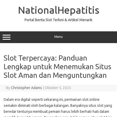
Skip
to
NationalHepatitis
content
Portal Berita Slot Terkini & Artikel Menarik
Menu
Slot Terpercaya: Panduan
Lengkap untuk Menemukan Situs
Slot Aman dan Menguntungkan
By
Christopher Adams
|
Oktober 5, 2025
Dalam era digital seperti sekarang ini, permainan slot online
semakin diminati oleh berbagai kalangan. Banyaknya situs slot yang
beredar tentunya membuat pemain harus lebih berhati-hati dalam