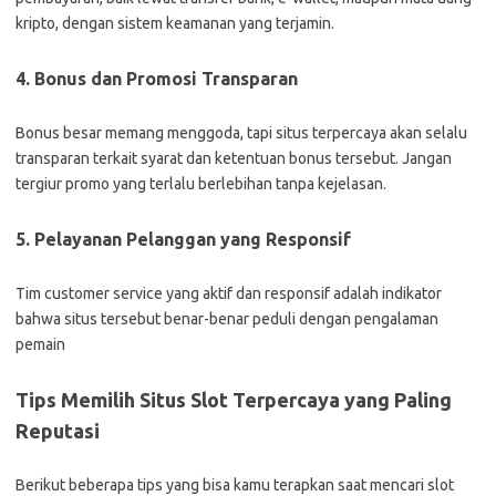
kripto, dengan sistem keamanan yang terjamin.
4. Bonus dan Promosi Transparan
Bonus besar memang menggoda, tapi situs terpercaya akan selalu
transparan terkait syarat dan ketentuan bonus tersebut. Jangan
tergiur promo yang terlalu berlebihan tanpa kejelasan.
5. Pelayanan Pelanggan yang Responsif
Tim customer service yang aktif dan responsif adalah indikator
bahwa situs tersebut benar-benar peduli dengan pengalaman
pemain
Tips Memilih Situs Slot Terpercaya yang Paling
Reputasi
Berikut beberapa tips yang bisa kamu terapkan saat mencari slot