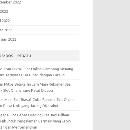
tember 2022
 2022
l 2022
et 2022
ruari 2022
os-pos Terbaru
os atau Fakta? Slot Online Gampang Menang
am Ternyata Bisa Dicari dengan Cara Ini
an Mitos Belaka, Ini Jam Main Rekomendasi
uk Slot Online yang Patut Dicoba
an Main Slot Biasa? Coba Rahasia Slot Online
o Pulsa Hoki yang Jarang Diketahui
gapa Slot Cepat Loading Bisa Jadi Pilihan
baik untuk Pengalaman Bermain yang Lebih
car dan Menyenangkan