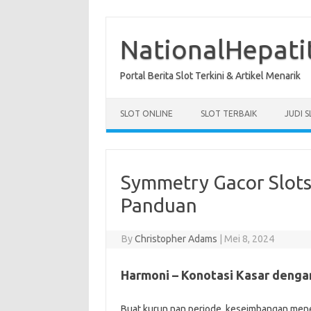
Skip
to
content
NationalHepatit
Portal Berita Slot Terkini & Artikel Menarik
SLOT ONLINE
SLOT TERBAIK
JUDI 
Symmetry Gacor Slots
Panduan
By
Christopher Adams
|
Mei 8, 2024
Harmoni – Konotasi Kasar denga
Buat kurun nan periode, keseimbangan mene