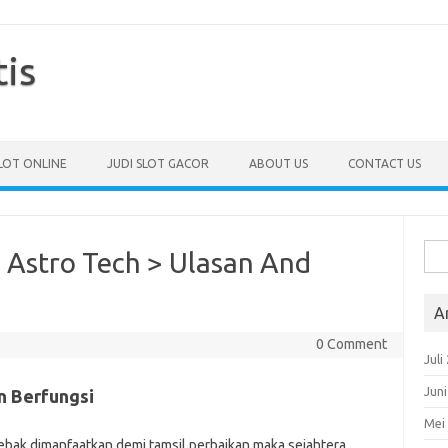
is
SLOT ONLINE
JUDI SLOT GACOR
ABOUT US
CONTACT US
Cari
 Astro Tech > Ulasan And
untu
A
0 Comment
Juli
Jun
n Berfungsi
Mei
bak dimanfaatkan demi tamsil perbaikan maka sejahtera.