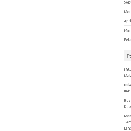
Sep
Mei
Apri
Mar
Feb
P
Mit
Mal
Buk
unt
Bos
Dep
Men
Ter
Lan