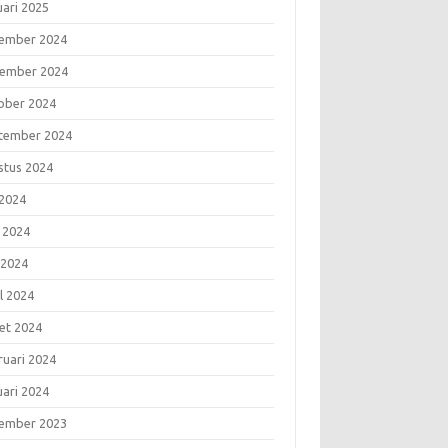
uari 2025
ember 2024
ember 2024
ober 2024
tember 2024
stus 2024
 2024
i 2024
 2024
l 2024
et 2024
ruari 2024
uari 2024
ember 2023