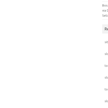
Bos
via
Seti
R
si
sl
to
sl
to
sl