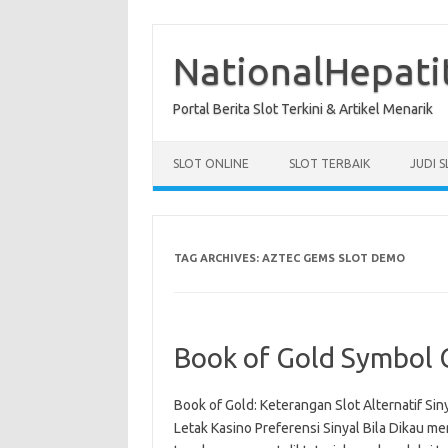
Skip
to
content
NationalHepatit
Portal Berita Slot Terkini & Artikel Menarik
SLOT ONLINE
SLOT TERBAIK
JUDI 
TAG ARCHIVES:
AZTEC GEMS SLOT DEMO
Book of Gold Symbol C
Book of Gold: Keterangan Slot Alternatif Sin
Letak Kasino Preferensi Sinyal Bila Dikau m