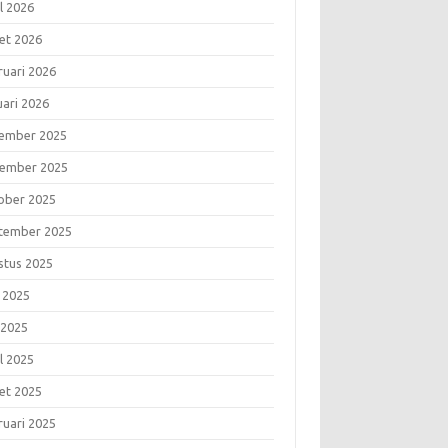
l 2026
et 2026
ruari 2026
uari 2026
ember 2025
ember 2025
ober 2025
tember 2025
stus 2025
i 2025
 2025
l 2025
et 2025
ruari 2025