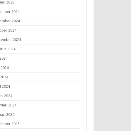
uari 2025
ember 2024
ember 2024
ober 2024
tember 2024
stus 2024
 2024
i 2024
 2024
l 2024
et 2024
ruari 2024
uari 2024
ember 2023