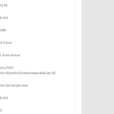
ta hk
di slot
ot88
ot Gacor
ve draw macau
tps://slot-
cor.disparbud.banjarnegarakab.go.id/
me slot terpercaya
di slot
ot