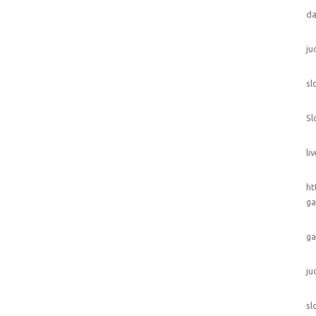
da
ju
sl
Sl
li
ht
ga
ga
ju
sl