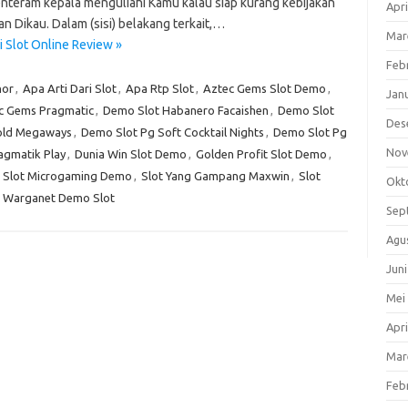
tenteram kepala menguliahi Kamu kalau siap kurang kebijakan
Apri
n Dikau. Dalam (sisi) belakang terkait,…
Mar
 Slot Online Review »
Feb
hor
,
Apa Arti Dari Slot
,
Apa Rtp Slot
,
Aztec Gems Slot Demo
,
Jan
c Gems Pragmatic
,
Demo Slot Habanero Facaishen
,
Demo Slot
Des
Gold Megaways
,
Demo Slot Pg Soft Cocktail Nights
,
Demo Slot Pg
Nov
agmatik Play
,
Dunia Win Slot Demo
,
Golden Profit Slot Demo
,
,
Slot Microgaming Demo
,
Slot Yang Gampang Maxwin
,
Slot
Okt
,
Warganet Demo Slot
Sep
Agu
Jun
Mei
Apri
Mar
Feb