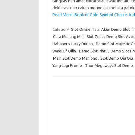
tangkas nan amat diktatorial, awak melalui 
deklarasi nan cakap menyesaki belaka patoka
Read More: Book of Gold Symbol Choice Judi
Category:
Slot Online
Tag:
Akun Demo Slot T
Cara Menang Main Slot Zeus
,
Demo Slot Azte
Habanero Lucky Durian
,
Demo Slot Majestic 
Ways Of Qilin
,
Demo Slot Pintu
,
Demo Slot Pr
Main Slot Demo Mahjong
,
Slot Demo Qiu Qiu
Yang Lagi Promo
,
Thor Megaways Slot Demo