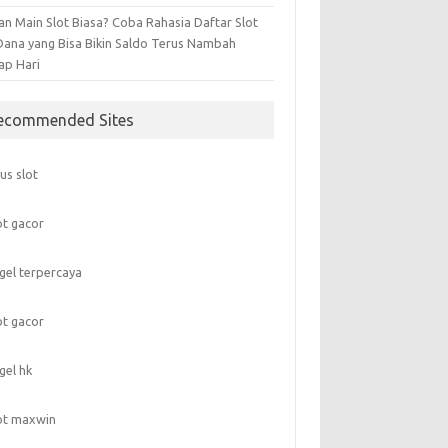
an Main Slot Biasa? Coba Rahasia Daftar Slot
 Dana yang Bisa Bikin Saldo Terus Nambah
ap Hari
ecommended Sites
tus slot
ot gacor
gel terpercaya
ot gacor
gel hk
ot maxwin