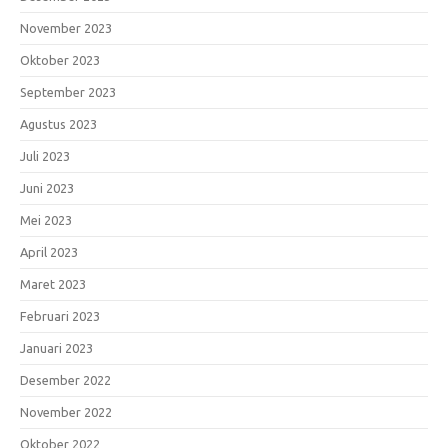
November 2023
Oktober 2023
September 2023
Agustus 2023
Juli 2023
Juni 2023
Mei 2023
April 2023
Maret 2023
Februari 2023
Januari 2023
Desember 2022
November 2022
Oktober 2022