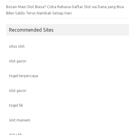
Bosan Main Slot Biasa? Coba Rahasia Daftar Slot via Dana yang Bisa
Bikin Saldo Terus Nambah Setiap Hari
Recommended Sites
situs slot
slot gacor
togel terpercaya
slot gacor
togel hk
slot maxwin
data hk