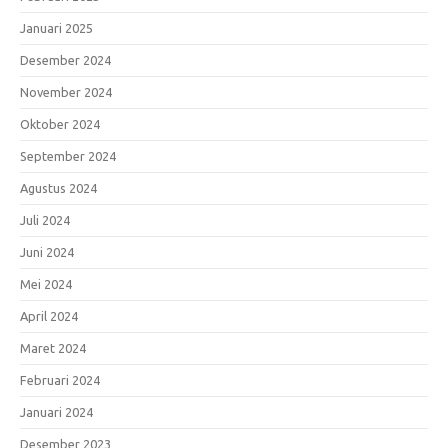
Januari 2025
Desember 2024
November 2024
Oktober 2024
September 2024
Agustus 2024
Juli 2024
Juni 2024
Mei 2024
April 2024
Maret 2024
Februari 2024
Januari 2024
Desember 2023