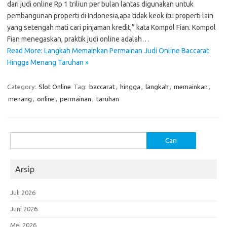
dari judi online Rp 1 triliun per bulan lantas digunakan untuk
pembangunan properti di Indonesia,apa tidak keok itu properti lain
yang setengah mati cari pinjaman kredit,” kata Kompol Fian. Kompol
Fian menegaskan, praktik judi online adalah…
Read More: Langkah Memainkan Permainan Judi Online Baccarat
Hingga Menang Taruhan »
Category:
Slot Online
Tag:
baccarat
,
hingga
,
langkah
,
memainkan
,
menang
,
online
,
permainan
,
taruhan
Cari
untuk:
Arsip
Juli 2026
Juni 2026
Mei 2026