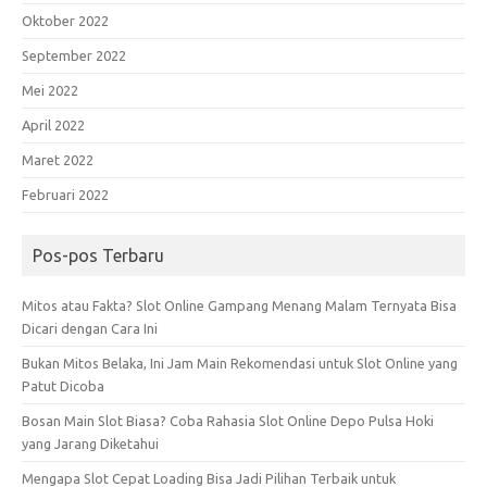
Oktober 2022
September 2022
Mei 2022
April 2022
Maret 2022
Februari 2022
Pos-pos Terbaru
Mitos atau Fakta? Slot Online Gampang Menang Malam Ternyata Bisa
Dicari dengan Cara Ini
Bukan Mitos Belaka, Ini Jam Main Rekomendasi untuk Slot Online yang
Patut Dicoba
Bosan Main Slot Biasa? Coba Rahasia Slot Online Depo Pulsa Hoki
yang Jarang Diketahui
Mengapa Slot Cepat Loading Bisa Jadi Pilihan Terbaik untuk