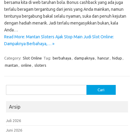
bersama kita di web taruhan bola. Bonus cashback yang ada juga
terlalu beragam tergantung dari jenis yang Anda mainkan, namun
tentunya bergabung bakal selalu nyaman, suka dan penuh kejutan
dengan hadiah menarik. Jadi terlalu mengasyikkan bukan, kala
Anda…
Read More: Mantan Sloters Ajak Stop Main Judi Slot Online:
Dampaknya Berbahaya,… »
Category:
Slot Online
Tag:
berbahaya
,
dampaknya
,
hancur
,
hidup
,
mantan
,
online
,
sloters
Cari
untuk:
Arsip
Juli 2026
Juni 2026