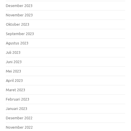
Desember 2023
November 2023
Oktober 2023
September 2023
Agustus 2023
Juli 2023
Juni 2023
Mei 2023
April 2023
Maret 2023
Februari 2023
Januari 2023
Desember 2022
November 2022