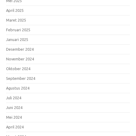
Mei 2025
April 2025
Maret 2025
Februari 2025
Januari 2025
Desember 2024
November 2024
Oktober 2024
September 2024
Agustus 2024
Juli 2024
Juni 2024
Mei 2024
April 2024