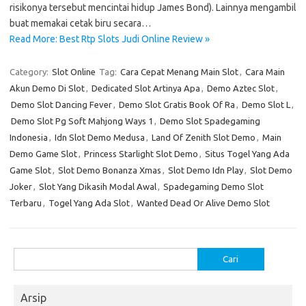
risikonya tersebut mencintai hidup James Bond). Lainnya mengambil
buat memakai cetak biru secara…
Read More: Best Rtp Slots Judi Online Review »
Category:
Slot Online
Tag:
Cara Cepat Menang Main Slot
,
Cara Main
Akun Demo Di Slot
,
Dedicated Slot Artinya Apa
,
Demo Aztec Slot
,
Demo Slot Dancing Fever
,
Demo Slot Gratis Book Of Ra
,
Demo Slot L
,
Demo Slot Pg Soft Mahjong Ways 1
,
Demo Slot Spadegaming
Indonesia
,
Idn Slot Demo Medusa
,
Land Of Zenith Slot Demo
,
Main
Demo Game Slot
,
Princess Starlight Slot Demo
,
Situs Togel Yang Ada
Game Slot
,
Slot Demo Bonanza Xmas
,
Slot Demo Idn Play
,
Slot Demo
Joker
,
Slot Yang Dikasih Modal Awal
,
Spadegaming Demo Slot
Terbaru
,
Togel Yang Ada Slot
,
Wanted Dead Or Alive Demo Slot
Cari
untuk:
Arsip