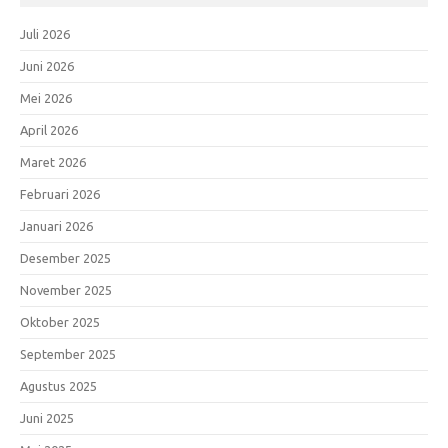
Juli 2026
Juni 2026
Mei 2026
April 2026
Maret 2026
Februari 2026
Januari 2026
Desember 2025
November 2025
Oktober 2025
September 2025
Agustus 2025
Juni 2025