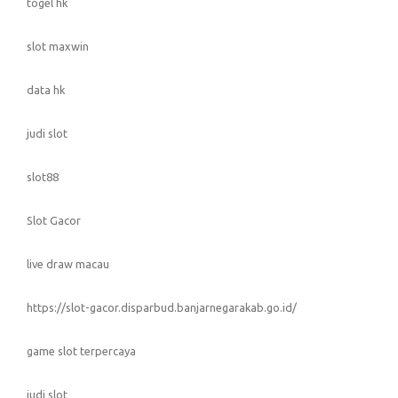
togel hk
slot maxwin
data hk
judi slot
slot88
Slot Gacor
live draw macau
https://slot-gacor.disparbud.banjarnegarakab.go.id/
game slot terpercaya
judi slot