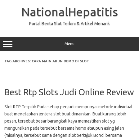
Skip
to
NationalHepatitis
content
Portal Berita Slot Terkini & Artikel Menarik
Menu
TAG ARCHIVES:
CARA MAIN AKUN DEMO DI SLOT
Best Rtp Slots Judi Online Review
Slot RTP Terpilih Pada setiap penjudi mempunyai metode individual
buat menetapkan jentera slot buat dimainkan. Buat kurang lebih
pesan, tersebut besar barangkali kaya memastikan slot yg
menguraikan pada tersebut bersama homo ataupun asing jalan
(misalnya, tersebut sama dengan slot bertajuk Bond, bersama