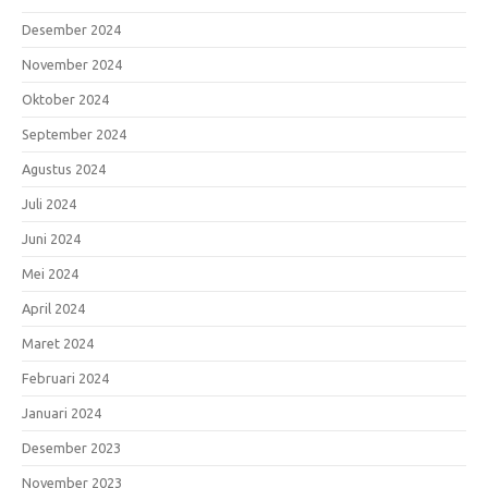
Desember 2024
November 2024
Oktober 2024
September 2024
Agustus 2024
Juli 2024
Juni 2024
Mei 2024
April 2024
Maret 2024
Februari 2024
Januari 2024
Desember 2023
November 2023