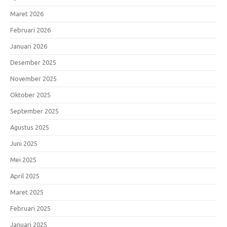
Maret 2026
Februari 2026
Januari 2026
Desember 2025
November 2025
Oktober 2025
September 2025
Agustus 2025
Juni 2025
Mei 2025
April 2025
Maret 2025
Februari 2025
Januari 2025