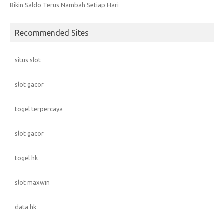
Bikin Saldo Terus Nambah Setiap Hari
Recommended Sites
situs slot
slot gacor
togel terpercaya
slot gacor
togel hk
slot maxwin
data hk