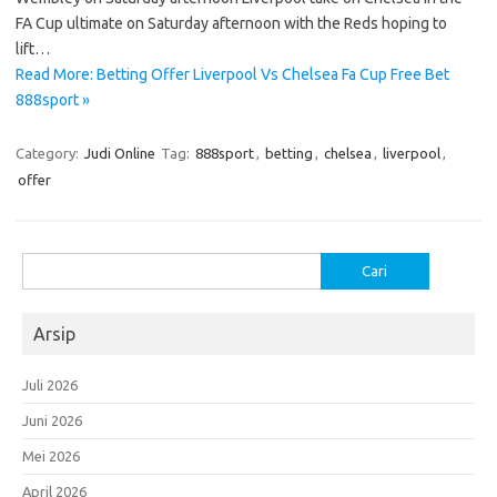
FA Cup ultimate on Saturday afternoon with the Reds hoping to
lift…
Read More: Betting Offer Liverpool Vs Chelsea Fa Cup Free Bet
888sport »
Category:
Judi Online
Tag:
888sport
,
betting
,
chelsea
,
liverpool
,
offer
Cari
untuk:
Arsip
Juli 2026
Juni 2026
Mei 2026
April 2026