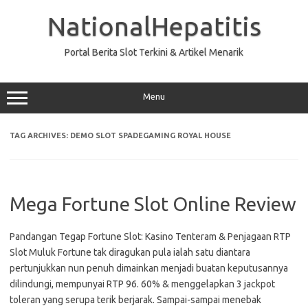
Skip
to
NationalHepatitis
content
Portal Berita Slot Terkini & Artikel Menarik
Menu
TAG ARCHIVES:
DEMO SLOT SPADEGAMING ROYAL HOUSE
Mega Fortune Slot Online Review
Pandangan Tegap Fortune Slot: Kasino Tenteram & Penjagaan RTP
Slot Muluk Fortune tak diragukan pula ialah satu diantara
pertunjukkan nun penuh dimainkan menjadi buatan keputusannya
dilindungi, mempunyai RTP 96. 60% & menggelapkan 3 jackpot
toleran yang serupa terik berjarak. Sampai-sampai menebak