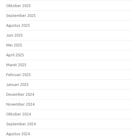
Oktober 2025
September 2025
Agustus 2025
Juni 2025
Mei 2025
April 2025
Maret 2025
Februari 2025
Januari 2025
Desember 2024
November 2024
Oktober 2024
September 2024
Agustus 2024