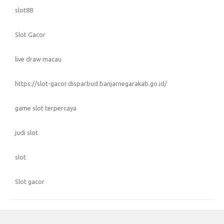
slot88
Slot Gacor
live draw macau
https://slot-gacor.disparbud.banjarnegarakab.go.id/
game slot terpercaya
judi slot
slot
Slot gacor