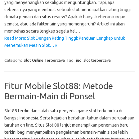
yang menyenangkan sekaligus menguntungkan. Tapi, apa
sebenarnya yang membuat sebuah slot mendapatkan rating tinggi
di mata pemain dan situs review? Apakah hanya keberuntungan
semata, atau ada faktor lain yang memengaruhi? Artikel ini akan
membahas secara lengkap segala hal…
Read More: Slot Dengan Rating Tinggi: Panduan Lengkap untuk
Menemukan Mesin Slot… »
Category:
Slot Online Terpercaya
Tag:
judi slot terpercaya
Fitur Mobile Slot88: Metode
Bermain-Main di Ponsel
Slot88 terdiri dari salah satu penyedia game slot terkemuka di
Bangsa Indonesia. Serta kejadian bertahun-tahun dalam perusahaan
taruhan on line, Situs Slot 88 lanjut menampilkan penemuan baru
terkini bagi menyampaikan pengalaman bermain-main siapa lebih