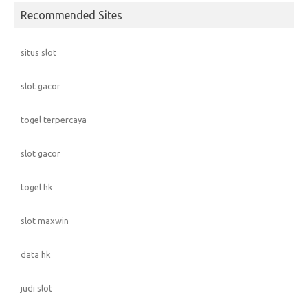
Recommended Sites
situs slot
slot gacor
togel terpercaya
slot gacor
togel hk
slot maxwin
data hk
judi slot