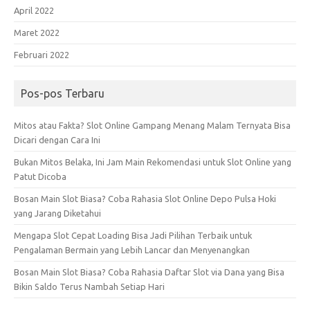
April 2022
Maret 2022
Februari 2022
Pos-pos Terbaru
Mitos atau Fakta? Slot Online Gampang Menang Malam Ternyata Bisa
Dicari dengan Cara Ini
Bukan Mitos Belaka, Ini Jam Main Rekomendasi untuk Slot Online yang
Patut Dicoba
Bosan Main Slot Biasa? Coba Rahasia Slot Online Depo Pulsa Hoki
yang Jarang Diketahui
Mengapa Slot Cepat Loading Bisa Jadi Pilihan Terbaik untuk
Pengalaman Bermain yang Lebih Lancar dan Menyenangkan
Bosan Main Slot Biasa? Coba Rahasia Daftar Slot via Dana yang Bisa
Bikin Saldo Terus Nambah Setiap Hari