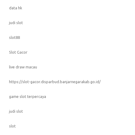
data hk
judi slot
slot88
Slot Gacor
live draw macau
https://slot-gacor.disparbud.banjarnegarakab.go.id/
game slot terpercaya
judi slot
slot