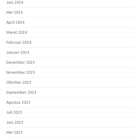
Juni 2024
Mei 2024
April 2024
Maret 2024
Februari 2024
Januari 2024
Desember 2023
November 2023
Oktober 2023
September 2023
Agustus 2023
Juli 2023
Juni 2023
Mei 2023