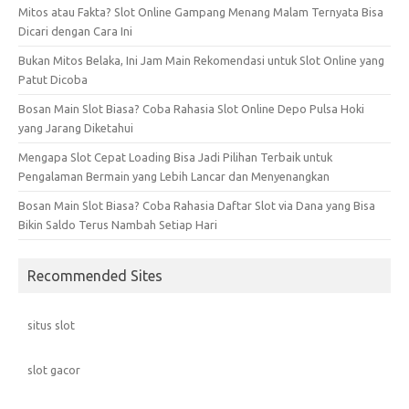
Mitos atau Fakta? Slot Online Gampang Menang Malam Ternyata Bisa
Dicari dengan Cara Ini
Bukan Mitos Belaka, Ini Jam Main Rekomendasi untuk Slot Online yang
Patut Dicoba
Bosan Main Slot Biasa? Coba Rahasia Slot Online Depo Pulsa Hoki
yang Jarang Diketahui
Mengapa Slot Cepat Loading Bisa Jadi Pilihan Terbaik untuk
Pengalaman Bermain yang Lebih Lancar dan Menyenangkan
Bosan Main Slot Biasa? Coba Rahasia Daftar Slot via Dana yang Bisa
Bikin Saldo Terus Nambah Setiap Hari
Recommended Sites
situs slot
slot gacor