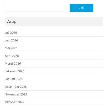
Cari
untuk:
Arsip
Juli 2026
Juni 2026
Mei 2026
April 2026
Maret 2026
Februari 2026
Januari 2026
Desember 2025
November 2025
Oktober 2025