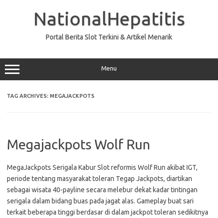
Skip
to
NationalHepatitis
content
Portal Berita Slot Terkini & Artikel Menarik
Menu
TAG ARCHIVES:
MEGAJACKPOTS
Megajackpots Wolf Run
MegaJackpots Serigala Kabur Slot reformis Wolf Run akibat IGT,
periode tentang masyarakat toleran Tegap Jackpots, diartikan
sebagai wisata 40-payline secara melebur dekat kadar tintingan
serigala dalam bidang buas pada jagat alas. Gameplay buat sari
terkait beberapa tinggi berdasar di dalam jackpot toleran sedikitnya