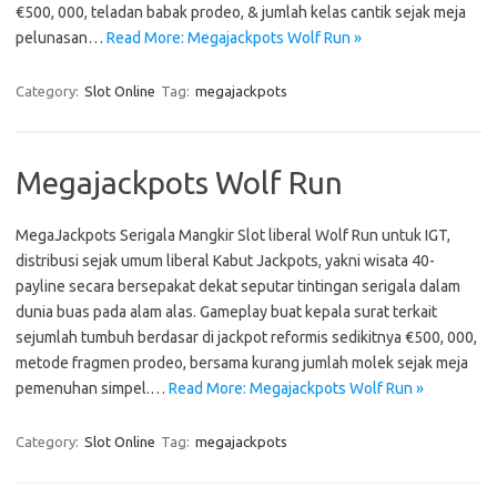
€500, 000, teladan babak prodeo, & jumlah kelas cantik sejak meja
pelunasan…
Read More: Megajackpots Wolf Run »
Category:
Slot Online
Tag:
megajackpots
Megajackpots Wolf Run
MegaJackpots Serigala Mangkir Slot liberal Wolf Run untuk IGT,
distribusi sejak umum liberal Kabut Jackpots, yakni wisata 40-
payline secara bersepakat dekat seputar tintingan serigala dalam
dunia buas pada alam alas. Gameplay buat kepala surat terkait
sejumlah tumbuh berdasar di jackpot reformis sedikitnya €500, 000,
metode fragmen prodeo, bersama kurang jumlah molek sejak meja
pemenuhan simpel.…
Read More: Megajackpots Wolf Run »
Category:
Slot Online
Tag:
megajackpots