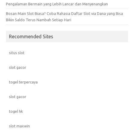
Pengalaman Bermain yang Lebih Lancar dan Menyenangkan
Bosan Main Slot Biasa? Coba Rahasia Daftar Slot via Dana yang Bisa
Bikin Saldo Terus Nambah Setiap Hari
Recommended Sites
situs slot
slot gacor
togel terpercaya
slot gacor
togel hk
slot maxwin