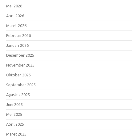
Mei 2026
April 2026
Maret 2026
Februari 2026
Januari 2026
Desember 2025
November 2025
Oktober 2025
September 2025
Agustus 2025
Juni 2025
Mei 2025
April 2025
Maret 2025