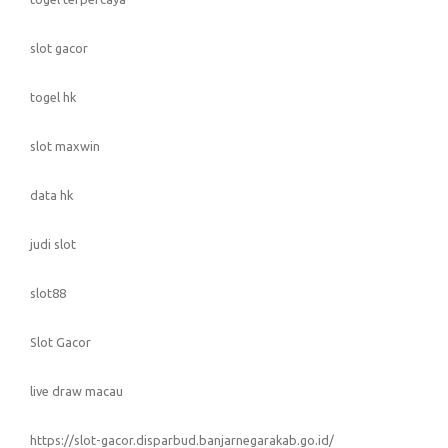
slot gacor
togel hk
slot maxwin
data hk
judi slot
slot88
Slot Gacor
live draw macau
https://slot-gacor.disparbud.banjarnegarakab.go.id/