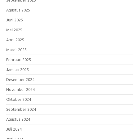
September 2025
Agustus 2025
Juni 2025
Mei 2025
April 2025
Maret 2025
Februari 2025
Januari 2025
Desember 2024
November 2024
Oktober 2024
September 2024
Agustus 2024
Juli 2024