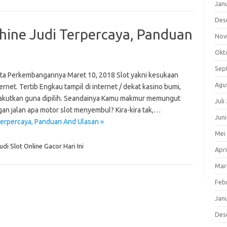
Jan
Des
chine Judi Terpercaya, Panduan
Nov
Okt
Sep
rta Perkembangannya Maret 10, 2018 Slot yakni kesukaan
Agu
rnet. Tertib Engkau tampil di internet / dekat kasino bumi,
akutkan guna dipilih. Seandainya Kamu makmur memungut
Juli
an jalan apa motor slot menyembul? Kira-kira tak,…
Jun
 Terpercaya, Panduan And Ulasan »
Mei
udi Slot Online Gacor Hari Ini
Apri
Mar
Feb
Jan
Des