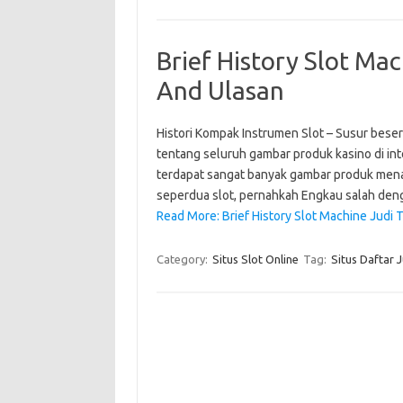
Brief History Slot Ma
And Ulasan
Histori Kompak Instrumen Slot – Susur bese
tentang seluruh gambar produk kasino di inte
terdapat sangat banyak gambar produk men
seperdua slot, pernahkah Engkau salah deng
Read More: Brief History Slot Machine Judi
Category:
Situs Slot Online
Tag:
Situs Daftar J