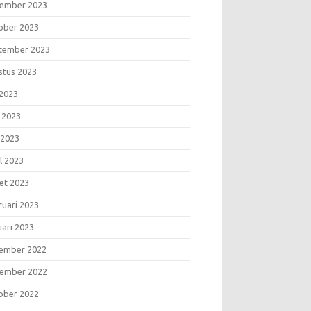
ember 2023
ober 2023
tember 2023
stus 2023
 2023
i 2023
 2023
l 2023
et 2023
ruari 2023
uari 2023
ember 2022
ember 2022
ober 2022