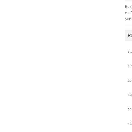
Bos
via
Seti
R
si
sl
to
sl
to
sl