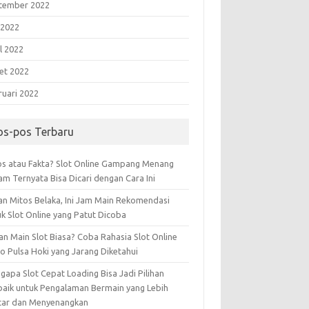
tember 2022
 2022
l 2022
et 2022
ruari 2022
os-pos Terbaru
os atau Fakta? Slot Online Gampang Menang
am Ternyata Bisa Dicari dengan Cara Ini
an Mitos Belaka, Ini Jam Main Rekomendasi
uk Slot Online yang Patut Dicoba
an Main Slot Biasa? Coba Rahasia Slot Online
o Pulsa Hoki yang Jarang Diketahui
gapa Slot Cepat Loading Bisa Jadi Pilihan
baik untuk Pengalaman Bermain yang Lebih
car dan Menyenangkan