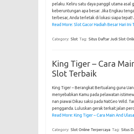
pelaku. Keliru satu daya panggil utama asa
keberuntungan apa besar. Jika Engkau tengah
terbesar, Anda terletak di lokasi siapa tepa
Read More: Slot Gacor Hadiah Besar Hari Ini 
Category:
Slot
Tag:
Situs Daftar Judi Slot Onli
King Tiger – Cara Mai
Slot Terbaik
King Tiger – Berangkat Bertualang guna Uang
menyebabkan Kamu pada pelawatan istimew
nan piawai Dikau saksi pada NatGeo Wild. T
pengganda. Luluskan gerak terkait jalan pe
Read More: King Tiger – Cara Main And Ulas
Category:
Slot Online Terpercaya
Tag:
Situs D