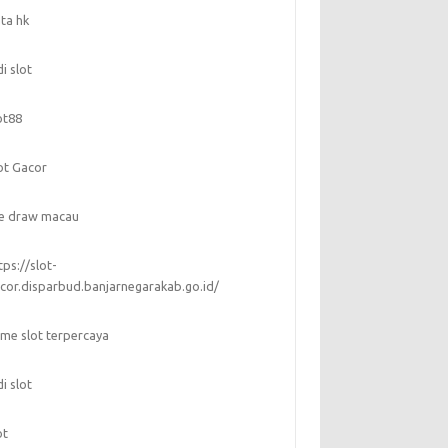
ta hk
di slot
ot88
ot Gacor
ve draw macau
tps://slot-
cor.disparbud.banjarnegarakab.go.id/
me slot terpercaya
di slot
ot