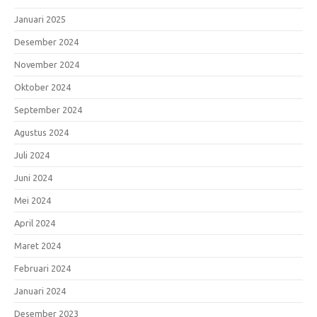
Januari 2025
Desember 2024
November 2024
Oktober 2024
September 2024
Agustus 2024
Juli 2024
Juni 2024
Mei 2024
April 2024
Maret 2024
Februari 2024
Januari 2024
Desember 2023