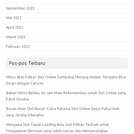
September 2022
Mei 2022
April 2022
Maret 2022
Februari 2022
Pos-pos Terbaru
Mitos atau Fakta? Slot Online Gampang Menang Malam Ternyata Bisa
Dicari dengan Cara Ini
Bukan Mitos Belaka, Ini Jam Main Rekomendasi untuk Slot Online yang
Patut Dicoba
Bosan Main Slot Biasa? Coba Rahasia Slot Online Depo Pulsa Hoki
yang Jarang Diketahui
Mengapa Slot Cepat Loading Bisa Jadi Pilihan Terbaik untuk
Pengalaman Bermain yang Lebih Lancar dan Menyenangkan