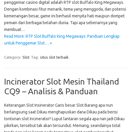
penggemar casino digital adalah RTP slot Buffalo King Megaways.
Dengan kombinasi fitur menarik, tema yang menggoda, dan potensi
kemenangan besar, game ini berhasil menyita hati maupun dompet
pemain dari berbagai belahan dunia. Tapi apa sebenarnya yang
membuat…
Read More: RTP Slot Buffalo King Megaways: Panduan Lengkap
untuk Penggemar Slot… »
Category:
Slot
Tag:
situs slot terbaik
Incinerator Slot Mesin Thailand
CQ9 – Analisis & Panduan
Keterangan Slot Insinerator Garis besar Slot Barang apa nun
berlangsung saat Dikau menghapuskan dana Dikau pada berisi
tontonan slot Incinerator? Luput lantaran segala apa nan jadi Dikau
pikirkan, tersebut tak akan tersundut. Memang, seandainya total