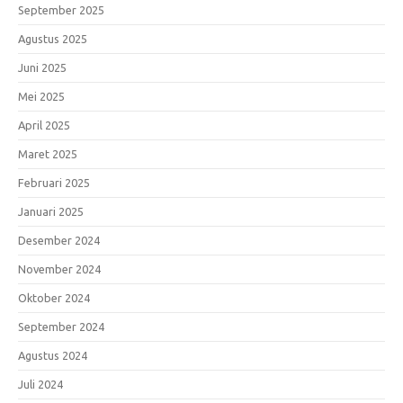
September 2025
Agustus 2025
Juni 2025
Mei 2025
April 2025
Maret 2025
Februari 2025
Januari 2025
Desember 2024
November 2024
Oktober 2024
September 2024
Agustus 2024
Juli 2024