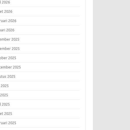
l 2026
et 2026
ruari 2026
uari 2026
ember 2025
ember 2025
ober 2025
tember 2025
stus 2025
i 2025
 2025
l 2025
et 2025
ruari 2025