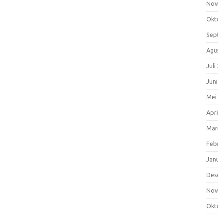
Nov
Okt
Sep
Agu
Juli
Jun
Mei
Apri
Mar
Feb
Jan
Des
Nov
Okt