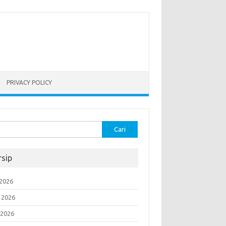
PRIVACY POLICY
k:
rsip
 2026
i 2026
 2026