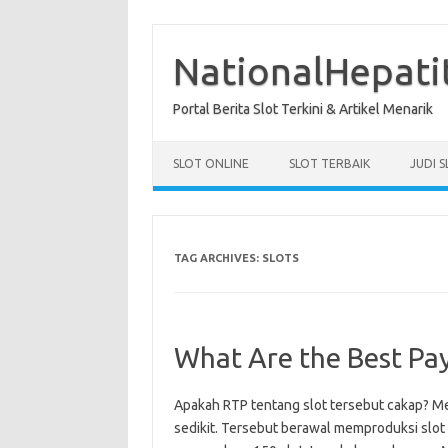
Skip
to
content
NationalHepatit
Portal Berita Slot Terkini & Artikel Menarik
SLOT ONLINE
SLOT TERBAIK
JUDI 
TAG ARCHIVES:
SLOTS
What Are the Best Pa
Apakah RTP tentang slot tersebut cakap? M
sedikit. Tersebut berawal memproduksi slo