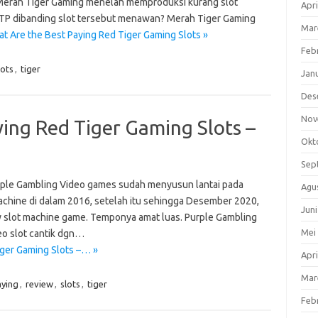
erah Tiger Gaming menelah memproduksi kurang slot
Apri
TP dibanding slot tersebut menawan? Merah Tiger Gaming
Mar
t Are the Best Paying Red Tiger Gaming Slots »
Feb
lots
,
tiger
Jan
Des
Nov
ing Red Tiger Gaming Slots –
Okt
Sep
rple Gambling Video games sudah menyusun lantai pada
Agu
 machine di dalam 2016, setelah itu sehingga Desember 2020,
Jun
 slot machine game. Temponya amat luas. Purple Gambling
Mei
eo slot cantik dgn…
iger Gaming Slots –… »
Apri
Mar
ying
,
review
,
slots
,
tiger
Feb