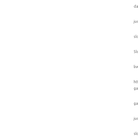
da
ju
sl
Sl
li
ht
ga
ga
ju
sl