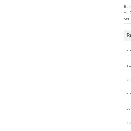
Bos
via
Seti
R
si
sl
to
sl
to
sl