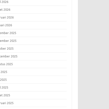
l 2026
et 2026
ruari 2026
uari 2026
ember 2025
ember 2025
ober 2025
tember 2025
stus 2025
i 2025
 2025
l 2025
et 2025
ruari 2025