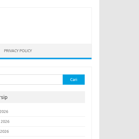
PRIVACY POLICY
k:
rsip
 2026
i 2026
 2026