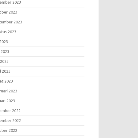
ember 2023
ober 2023
tember 2023
stus 2023
 2023
i 2023
 2023
l 2023
et 2023
ruari 2023
uari 2023
ember 2022
ember 2022
ober 2022