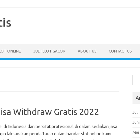
is
SLOT ONLINE
JUDI SLOT GACOR
ABOUT US
CONTACT US
Cari
untu
A
isa Withdraw Gratis 2022
Juli
Jun
i di Indonesia dan bersifat profesional di dalam sediakan jasa
Mei
ngin laksanakan pendaftaran dalam bandar slot online kami