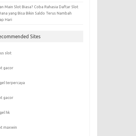
an Main Slot Biasa? Coba Rahasia Daftar Slot
 Dana yang Bisa Bikin Saldo Terus Nambah
ap Hari
ecommended Sites
tus slot
ot gacor
gel terpercaya
ot gacor
gel hk
ot maxwin