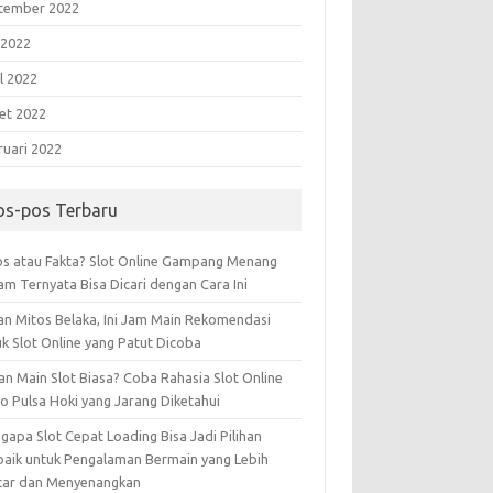
tember 2022
 2022
l 2022
et 2022
ruari 2022
os-pos Terbaru
os atau Fakta? Slot Online Gampang Menang
am Ternyata Bisa Dicari dengan Cara Ini
an Mitos Belaka, Ini Jam Main Rekomendasi
uk Slot Online yang Patut Dicoba
an Main Slot Biasa? Coba Rahasia Slot Online
o Pulsa Hoki yang Jarang Diketahui
gapa Slot Cepat Loading Bisa Jadi Pilihan
baik untuk Pengalaman Bermain yang Lebih
car dan Menyenangkan