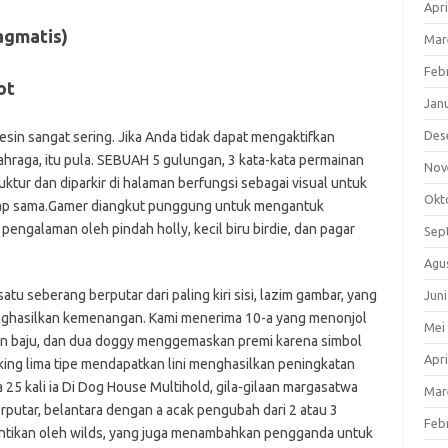
Apri
agmatis)
Mar
Feb
ot
Jan
Des
sin sangat sering. Jika Anda tidak dapat mengaktifkan
ahraga, itu pula. SEBUAH 5 gulungan, 3 kata-kata permainan
Nov
ruktur dan diparkir di halaman berfungsi sebagai visual untuk
Okt
etap sama.Gamer diangkut punggung untuk mengantuk
pengalaman oleh pindah holly, kecil biru birdie, dan pagar
Sep
Agu
satu seberang berputar dari paling kiri sisi, lazim gambar, yang
Jun
enghasilkan kemenangan. Kami menerima 10-a yang menonjol
Mei
gan baju, dan dua doggy menggemaskan premi karena simbol
Apri
king lima tipe mendapatkan lini menghasilkan peningkatan
a 25 kali ia Di Dog House Multihold, gila-gilaan margasatwa
Mar
erputar, belantara dengan a acak pengubah dari 2 atau 3
Feb
antikan oleh wilds, yang juga menambahkan pengganda untuk