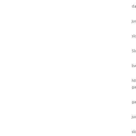
da
ju
sl
Sl
li
ht
ga
ga
ju
sl