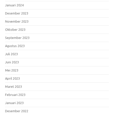
Januari 2024
Desember 2023
November 2023
Oktober 2023
September 2023
Agustus 2023
Juli 2023
Juni 2023
Mei 2023
April 2023
Maret 2023
Februari 2023
Januari 2023
Desember 2022