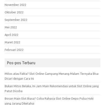
November 2022
Oktober 2022
September 2022
Mei 2022
April 2022
Maret 2022
Februari 2022
Pos-pos Terbaru
Mitos atau Fakta? Slot Online Gampang Menang Malam Ternyata Bisa
Dicari dengan Cara Ini
Bukan Mitos Belaka, Ini Jam Main Rekomendasi untuk Slot Online yang
Patut Dicoba
Bosan Main Slot Biasa? Coba Rahasia Slot Online Depo Pulsa Hoki
yang Jarang Diketahui