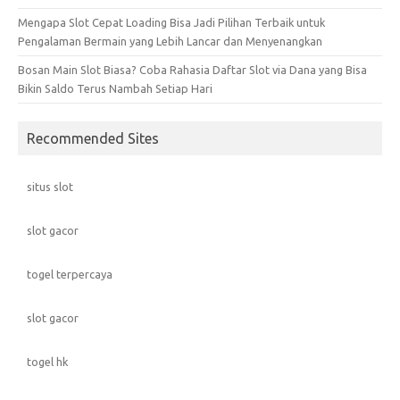
Mengapa Slot Cepat Loading Bisa Jadi Pilihan Terbaik untuk
Pengalaman Bermain yang Lebih Lancar dan Menyenangkan
Bosan Main Slot Biasa? Coba Rahasia Daftar Slot via Dana yang Bisa
Bikin Saldo Terus Nambah Setiap Hari
Recommended Sites
situs slot
slot gacor
togel terpercaya
slot gacor
togel hk