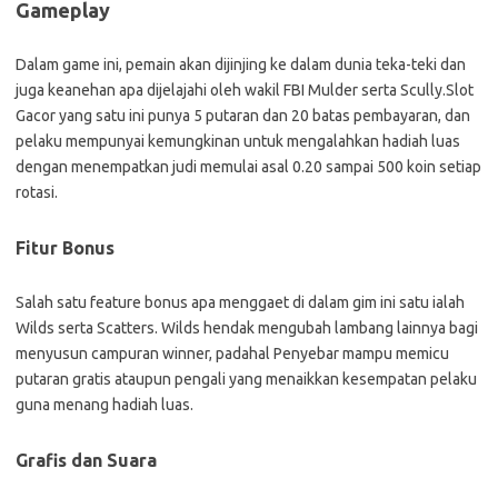
Gameplay
Dalam game ini, pemain akan dijinjing ke dalam dunia teka-teki dan
juga keanehan apa dijelajahi oleh wakil FBI Mulder serta Scully.Slot
Gacor yang satu ini punya 5 putaran dan 20 batas pembayaran, dan
pelaku mempunyai kemungkinan untuk mengalahkan hadiah luas
dengan menempatkan judi memulai asal 0.20 sampai 500 koin setiap
rotasi.
Fitur Bonus
Salah satu feature bonus apa menggaet di dalam gim ini satu ialah
Wilds serta Scatters. Wilds hendak mengubah lambang lainnya bagi
menyusun campuran winner, padahal Penyebar mampu memicu
putaran gratis ataupun pengali yang menaikkan kesempatan pelaku
guna menang hadiah luas.
Grafis dan Suara