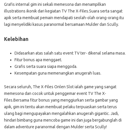
Grafis internal gim ini sekali memesona dan menampilkan
illustrations ikonik dari kegiatan TV The X-Files.Suara serta sangat
apik serta membuat pemain mendapati seolah-olah orang-orang itu
lagi menyelidiki kasus paranormal bersamaan Mulder dan Scully.
Kelebihan
Didasarkan atas salah satu event TV ter- dikenal selama masa.
Fitur bonus apa menggaet.
Grafis serta suara siapa menggoda.
Kesempatan guna memenangkan anugerah luas.
Secara seluruh, The X-Files Onlen Slot ialah game yang sangat
memesona dan cocok untuk penggemar event TV The X-
Files.Bersama fitur bonus yang menggiurkan serta gambar yang
apik, gim ini tentu akan membuat pelaku terpuaskan serta terus
ulang bagi mengupayakan mengalahkan anugerah gigantic. Jadi,
hindari bimbang guna mencoba game ini dan juga bergabunglah di
dalam adventure paranormal dengan Mulder serta Scully!