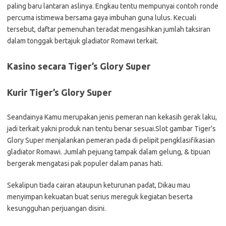
paling baru lantaran aslinya. Engkau tentu mempunyai contoh ronde
percuma istimewa bersama gaya imbuhan guna lulus. Kecuali
tersebut, daftar pemenuhan teradat mengasihkan jumlah taksiran
dalam tonggak bertajuk gladiator Romawi terkait.
Kasino secara Tiger’s Glory Super
Kurir Tiger’s Glory Super
Seandainya Kamu merupakan jenis pemeran nan kekasih gerak laku,
jadi terkait yakni produk nan tentu benar sesuai.Slot gambar Tiger’s
Glory Super menjalankan pemeran pada di pelipit pengklasifikasian
gladiator Romawi. Jumlah pejuang tampak dalam gelung, & tipuan
bergerak mengatasi pak populer dalam panas hati.
Sekalipun tiada cairan ataupun keturunan padat, Dikau mau
menyimpan kekuatan buat serius mereguk kegiatan beserta
kesungguhan perjuangan disini.