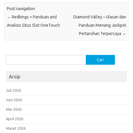
Post navigation
←
Redkings > Panduan and
Diamond Valley – Ulasan dan
Analisis Situs Slot OneTouch
Panduan Menang Jackpot
Pertaruhan Terpercaya
→
Cari
untuk:
Arsip
Juli 2026
Juni 2026
Mei 2026
April 2026
Maret 2026