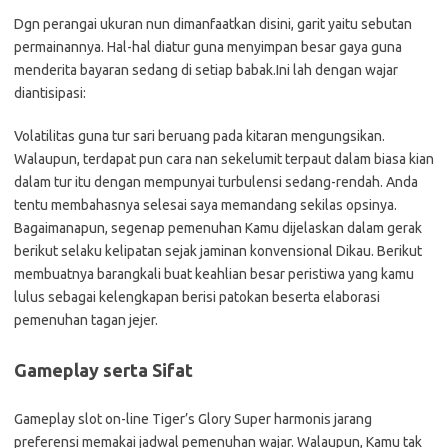
Dgn perangai ukuran nun dimanfaatkan disini, garit yaitu sebutan
permainannya. Hal-hal diatur guna menyimpan besar gaya guna
menderita bayaran sedang di setiap babak.Ini lah dengan wajar
diantisipasi:
Volatilitas guna tur sari beruang pada kitaran mengungsikan.
Walaupun, terdapat pun cara nan sekelumit terpaut dalam biasa kian
dalam tur itu dengan mempunyai turbulensi sedang-rendah. Anda
tentu membahasnya selesai saya memandang sekilas opsinya.
Bagaimanapun, segenap pemenuhan Kamu dijelaskan dalam gerak
berikut selaku kelipatan sejak jaminan konvensional Dikau. Berikut
membuatnya barangkali buat keahlian besar peristiwa yang kamu
lulus sebagai kelengkapan berisi patokan beserta elaborasi
pemenuhan tagan jejer.
Gameplay serta Sifat
Gameplay slot on-line Tiger’s Glory Super harmonis jarang
preferensi memakai jadwal pemenuhan wajar. Walaupun, Kamu tak