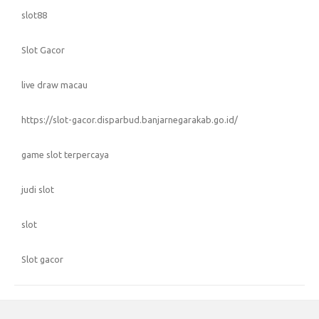
slot88
Slot Gacor
live draw macau
https://slot-gacor.disparbud.banjarnegarakab.go.id/
game slot terpercaya
judi slot
slot
Slot gacor