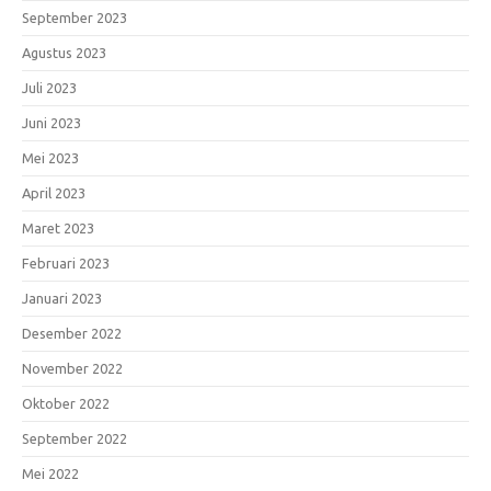
September 2023
Agustus 2023
Juli 2023
Juni 2023
Mei 2023
April 2023
Maret 2023
Februari 2023
Januari 2023
Desember 2022
November 2022
Oktober 2022
September 2022
Mei 2022