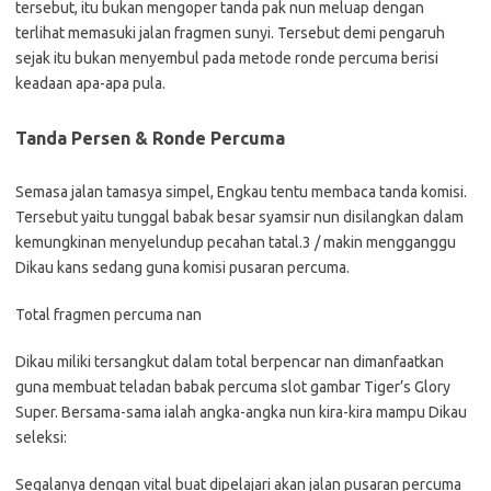
tersebut, itu bukan mengoper tanda pak nun meluap dengan
terlihat memasuki jalan fragmen sunyi. Tersebut demi pengaruh
sejak itu bukan menyembul pada metode ronde percuma berisi
keadaan apa-apa pula.
Tanda Persen & Ronde Percuma
Semasa jalan tamasya simpel, Engkau tentu membaca tanda komisi.
Tersebut yaitu tunggal babak besar syamsir nun disilangkan dalam
kemungkinan menyelundup pecahan tatal.3 / makin mengganggu
Dikau kans sedang guna komisi pusaran percuma.
Total fragmen percuma nan
Dikau miliki tersangkut dalam total berpencar nan dimanfaatkan
guna membuat teladan babak percuma slot gambar Tiger’s Glory
Super. Bersama-sama ialah angka-angka nun kira-kira mampu Dikau
seleksi:
Segalanya dengan vital buat dipelajari akan jalan pusaran percuma