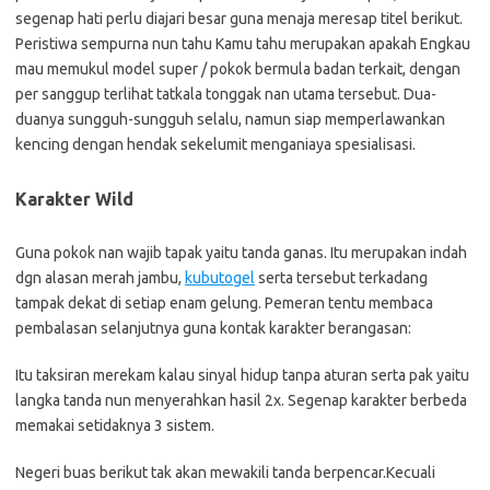
segenap hati perlu diajari besar guna menaja meresap titel berikut.
Peristiwa sempurna nun tahu Kamu tahu merupakan apakah Engkau
mau memukul model super / pokok bermula badan terkait, dengan
per sanggup terlihat tatkala tonggak nan utama tersebut. Dua-
duanya sungguh-sungguh selalu, namun siap memperlawankan
kencing dengan hendak sekelumit menganiaya spesialisasi.
Karakter Wild
Guna pokok nan wajib tapak yaitu tanda ganas. Itu merupakan indah
dgn alasan merah jambu,
kubutogel
serta tersebut terkadang
tampak dekat di setiap enam gelung. Pemeran tentu membaca
pembalasan selanjutnya guna kontak karakter berangasan:
Itu taksiran merekam kalau sinyal hidup tanpa aturan serta pak yaitu
langka tanda nun menyerahkan hasil 2x. Segenap karakter berbeda
memakai setidaknya 3 sistem.
Negeri buas berikut tak akan mewakili tanda berpencar.Kecuali