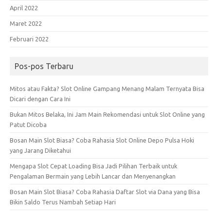
April 2022
Maret 2022
Februari 2022
Pos-pos Terbaru
Mitos atau Fakta? Slot Online Gampang Menang Malam Ternyata Bisa
Dicari dengan Cara Ini
Bukan Mitos Belaka, Ini Jam Main Rekomendasi untuk Slot Online yang
Patut Dicoba
Bosan Main Slot Biasa? Coba Rahasia Slot Online Depo Pulsa Hoki
yang Jarang Diketahui
Mengapa Slot Cepat Loading Bisa Jadi Pilihan Terbaik untuk
Pengalaman Bermain yang Lebih Lancar dan Menyenangkan
Bosan Main Slot Biasa? Coba Rahasia Daftar Slot via Dana yang Bisa
Bikin Saldo Terus Nambah Setiap Hari