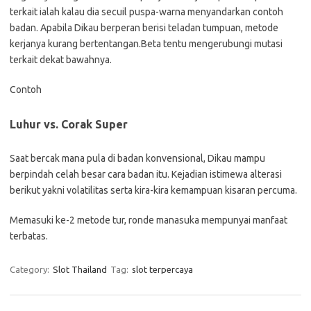
terkait ialah kalau dia secuil puspa-warna menyandarkan contoh
badan. Apabila Dikau berperan berisi teladan tumpuan, metode
kerjanya kurang bertentangan.Beta tentu mengerubungi mutasi
terkait dekat bawahnya.
Contoh
Luhur vs. Corak Super
Saat bercak mana pula di badan konvensional, Dikau mampu
berpindah celah besar cara badan itu. Kejadian istimewa alterasi
berikut yakni volatilitas serta kira-kira kemampuan kisaran percuma.
Memasuki ke-2 metode tur, ronde manasuka mempunyai manfaat
terbatas.
Category:
Slot Thailand
Tag:
slot terpercaya