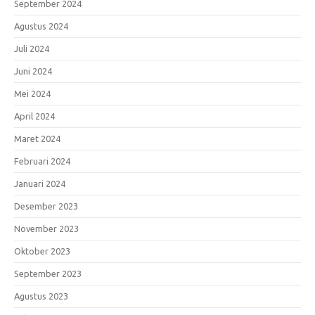
September 2024
Agustus 2024
Juli 2024
Juni 2024
Mei 2024
April 2024
Maret 2024
Februari 2024
Januari 2024
Desember 2023
November 2023
Oktober 2023
September 2023
Agustus 2023