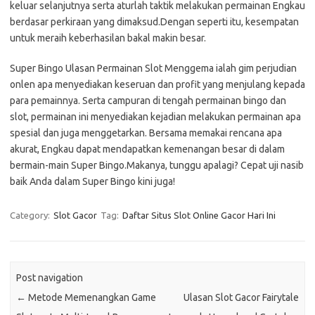
keluar selanjutnya serta aturlah taktik melakukan permainan Engkau
berdasar perkiraan yang dimaksud.Dengan seperti itu, kesempatan
untuk meraih keberhasilan bakal makin besar.
Super Bingo Ulasan Permainan Slot Menggema ialah gim perjudian
onlen apa menyediakan keseruan dan profit yang menjulang kepada
para pemainnya. Serta campuran di tengah permainan bingo dan
slot, permainan ini menyediakan kejadian melakukan permainan apa
spesial dan juga menggetarkan. Bersama memakai rencana apa
akurat, Engkau dapat mendapatkan kemenangan besar di dalam
bermain-main Super Bingo.Makanya, tunggu apalagi? Cepat uji nasib
baik Anda dalam Super Bingo kini juga!
Category:
Slot Gacor
Tag:
Daftar Situs Slot Online Gacor Hari Ini
Post navigation
←
Metode Memenangkan Game
Ulasan Slot Gacor Fairytale