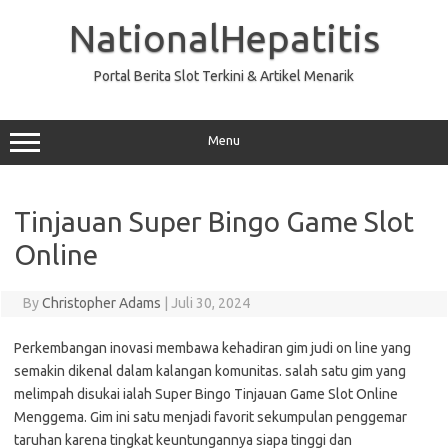
Skip
to
NationalHepatitis
content
Portal Berita Slot Terkini & Artikel Menarik
Menu
Tinjauan Super Bingo Game Slot
Online
By
Christopher Adams
|
Juli 30, 2024
Perkembangan inovasi membawa kehadiran gim judi on line yang
semakin dikenal dalam kalangan komunitas. salah satu gim yang
melimpah disukai ialah Super Bingo Tinjauan Game Slot Online
Menggema. Gim ini satu menjadi favorit sekumpulan penggemar
taruhan karena tingkat keuntungannya siapa tinggi dan