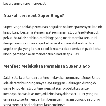
keseruannya yang menggaet.
Apakah tersebut Super Bingo?
Super Bingo adalah permainan perjudian on line apa menyatukan ide
bingo kuno bersama elemen asal permainan slot online.Kelompok
pelaku bakal diserahkan card bingo yang mesti mereka semua isi
dengan nomor-nomor siapa keluar asal engine slot online. Bila
segala angka yang keluar cocok bersama siapa terdapat pada kartu
bingo, partisipan akan mendapatkan hadiah apa luas.
Manfaat Melakukan Permainan Super Bingo
Salah satu keuntungan penting melakukan permainan Super Bingo
adalah taraf keuntungannya siapa tinggian. Gabungan di tengah
game bingo dan slot online menciptakan probabilitas untuk
mencapai hadiah luas menjadi lebih banyak besar.Di Luar yang itu,
gim ini satu serta memberikan bermacam-macam bonus dan promo
siapa menarik bagi sekumpulan pemainnya.